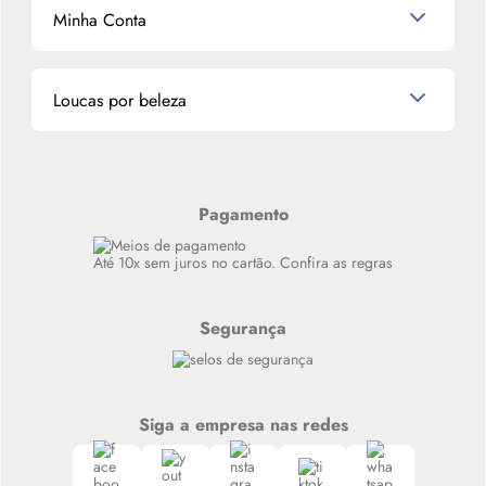
Mascavo
Cupom de Desconto
Nossas lojas
Minha Conta
La Vie Est Belle Lancôme
Quem somos
Miniaturas de Perfumes
Promoções de cupons
Dados Pessoais
Miniaturas de Produtos de Cabelo
Loucas por beleza
Meus endereços
Alterar Senha
Últimas
Meus Pedidos
Resenhas
Alto luxo
Pagamento
Siga nosso canal no Whatsapp
Até 10x sem juros no cartão. Confira as regras
Segurança
Siga a empresa nas redes