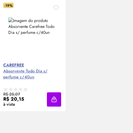
-19%
CAREFREE
Absorvente Todo Dia s/
perfume c/40un
Compre Agora ❯
R$ 25,07
R$ 20,15
Adicionar à sacola
à vista