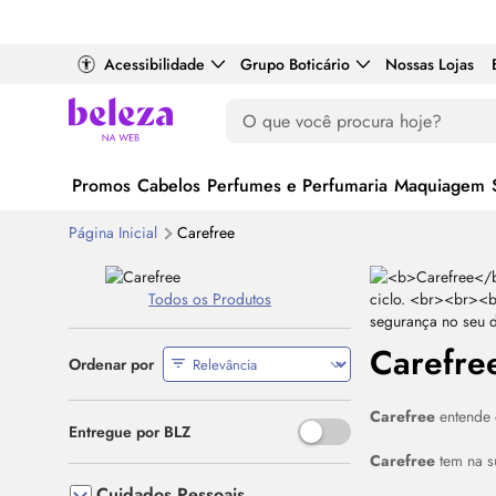
Acessibilidade
Grupo Boticário
Nossas Lojas
Promos
Cabelos
Perfumes e Perfumaria
Maquiagem
Página Inicial
Carefree
Todos os Produtos
Carefre
Ordenar por
Carefree
entende 
Use o espaço ou Enter para al
Entregue por BLZ
Carefree
tem na s
Cuidados Pessoais