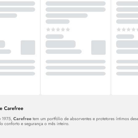
re Carefree
e 1975,
Carefree
tem um portfólio de absorventes e protetores íntimos de
do conforto e segurança o mês inteiro.