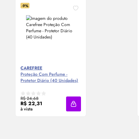
-9%
CAREFREE
Proteção Com Perfume -
Protetor Diário (40 Unidades)
Compre Agora ❯
R$ 24,68
R$ 22,31
Adicionar à sacola
à vista