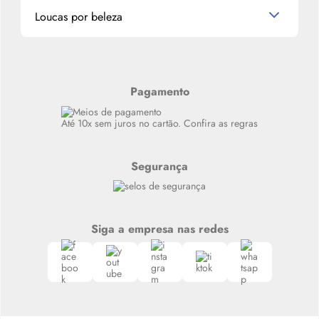
Miniaturas de Produtos de Cabelo
Loucas por beleza
Meus endereços
Alterar Senha
Últimas
Meus Pedidos
Resenhas
Alto luxo
Pagamento
Siga nosso canal no Whatsapp
Até 10x sem juros no cartão. Confira as regras
Segurança
Siga a empresa nas redes