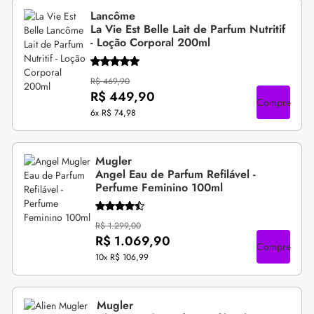
Lancôme
La Vie Est Belle Lait de Parfum Nutritif
- Loção Corporal 200ml
R$ 469,90
R$ 449,90
Compre
6x
R$ 74,98
Mugler
Angel Eau de Parfum Refilável -
Perfume Feminino 100ml
R$ 1.299,00
R$ 1.069,90
Compre
10x
R$ 106,99
Mugler