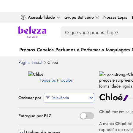
Acessibilidade
Grupo Boticário
Nossas Lojas
Promos
Cabelos
Perfumes e Perfumaria
Maquiagem
Página Inicial
Chloé
Todos os Produtos
Chloé
Ordenar por
Chloé
traz em seus
Use o espaço ou Enter para al
Entregue por BLZ
A marca
Chloé
foi
expressão do revolu
Linhas da marca