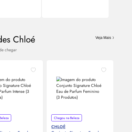
des Chloé
Veja Mais
de chegar
-19%
Beleza
Chegou na Beleza
CHLOÉ
CHL