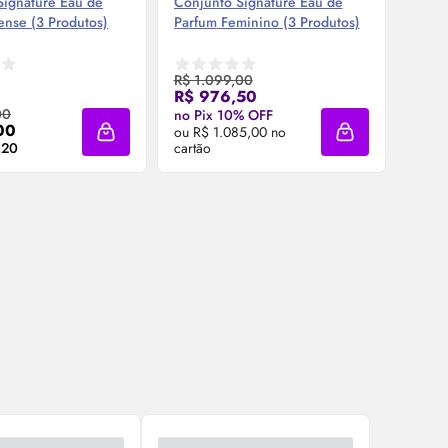
Signature
Eau de
Conjunto Signature
Eau de
Conju
ense (3 Produtos)
Parfum
Feminino (3 Produtos)
Parf
10ml
R$ 1.099,00
R$ 976,50
mpre Agora ❯
Compre Agora ❯
00
R$ 8
no Pix 10% OFF
00
R$ 
ou R$ 1.085,00 no
Adicionar à sacola
Adicionar à saco
,20
cartão
9x R$