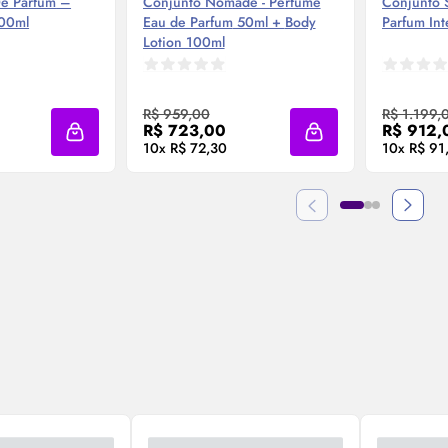
e Parfum
–
Conjunto Nomade - Perfume
Conjunto 
00ml
Eau de Parfum
50ml +
Body
Parfum
Int
Lotion 100ml
 Agora ❯
Compre Agora ❯
Co
R$ 959,00
R$ 1.199,
R$ 723,00
R$ 912,
Adicionar à sacola
Adicionar à sacola
10x R$ 72,30
10x R$ 91