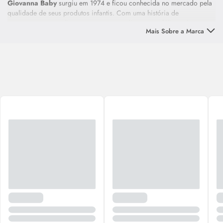
Giovanna Baby
surgiu em 1974 e ficou conhecida no mercado pela
qualidade de seus produtos infantis. Com uma história de
encantamento e tradição, a marca expandiu seu portfólio ao longo
Mais Sobre a Marca
dos anos e, atualmente, oferece produtos em diferentes segmentos
para cuidar de toda a família.
As fragrâncias de
Giovanna Baby
, inspiradas em bouquets
internacionais, proporcionam envolventes viagens pelos sentidos e
promovem uma deliciosa sensação de conforto e aconchego durante
o uso. A marca também apresenta outros itens de cuidados pessoais,
em um clima de carinho e puro encantamento.