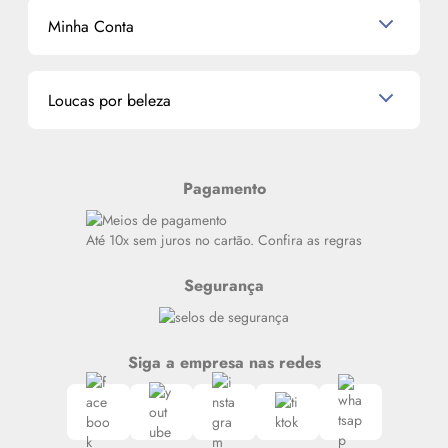
Mascavo
Cupom de Desconto
Nossas lojas
Minha Conta
La Vie Est Belle Lancôme
Quem somos
Miniaturas de Perfumes
Promoções de cupons
Dados Pessoais
Miniaturas de Produtos de Cabelo
Loucas por beleza
Meus endereços
Alterar Senha
Últimas
Meus Pedidos
Resenhas
Pagamento
Alto luxo
Siga nosso canal no Whatsapp
Até 10x sem juros no cartão. Confira as regras
Segurança
Siga a empresa nas redes