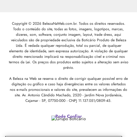
Copyright © 2026 BelezaNaWeb.com.br. Todos os direitos reservados.
Todo o conteúdo do site, todas as fotos, imagens, logotipos, marcas,
dizeres, som, software, conjunto imagem, layout, trade dress, aqui
veiculados são de propriedade exclusiva da Boticário Produto de Beleza
Ltda. É vedada qualquer reprodução, total ou parcial, de qualquer
elemento de identidade, sem expressa autorização. A violação de qualquer
direito mencionado implicará na responsabilização cível e criminal nos
termos da Lei. Os preços dos produtos estão sujeitos a alteração sem aviso
prévio.
A Beleza na Web se reserva o direito de corrigir qualquer possível erro de
digitação ou gráfico e caso haja divergências entre os valores ofertados
nos e-mails promocionais e valores do site, prevalecem as informações do
site.
Av. Antonio Cândido Machado, 2520 - Jardim Nova Jordanésia,
Cajamar - SP, 07750-000 -
CNPJ 11.137.051/0809-45.
Pode Confiar