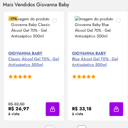
Mais Vendidos Giovanna Baby
-17%
GIOVANNA BABY
GIOVANNA BABY
Classic Álcool Gel 70% - Gel
Blue Álcool Gel 70% - Gel
Antisséptico 500ml
Antisséptico 500ml
R$ 32,50
R$ 26,97
R$ 33,18
Adicionar à sacola
Adicio
à vista
à vista