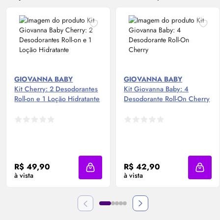
GIOVANNA BABY
GIOVANNA BABY
Kit Cherry: 2 Desodorantes
Kit Giovanna Baby: 4
Roll-on
e 1 Loção Hidratante
Desodorante
Roll-On
Cherry
R$ 49,90
R$ 42,90
Adicionar à sacola
Adicio
à vista
à vista