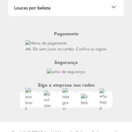
Dados Pessoais
Miniaturas de Produtos de Cabelo
Loucas por beleza
Meus endereços
Alterar Senha
Últimas
Meus Pedidos
Resenhas
Pagamento
Alto luxo
Siga nosso canal no Whatsapp
Até 10x sem juros no cartão. Confira as regras
Segurança
Siga a empresa nas redes