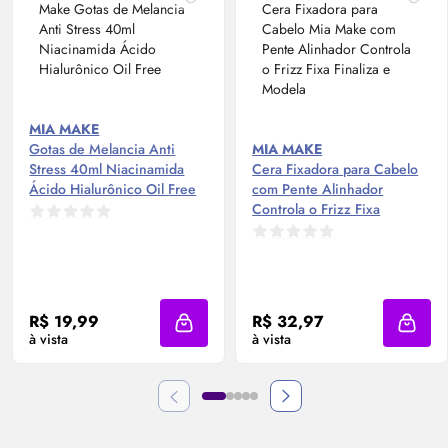
MIA MAKE
Gotas de Melancia Anti
MIA MAKE
Stress 40ml Niacinamida
Cera Fixadora para Cabelo
Ácido Hialurônico
Oil
Free
com Pente Alinhador
Controla o Frizz Fixa
Finaliza e Modela
R$ 19,99
R$ 32,97
Adicionar à sacola
Adicio
à vista
à vista