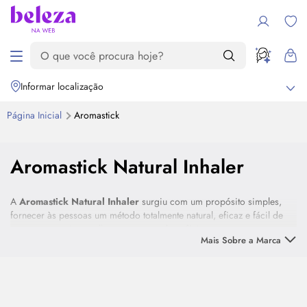
Informar localização
Página Inicial
Aromastick
Destaque
Aromastick Natural Inhaler
A
Aromastick Natural Inhaler
surgiu com um propósito simples,
fornecer às pessoas um método totalmente natural, eficaz e fácil de
usar para respirar melhor e ter outros benefícios.
Mais Sobre a Marca
Descubra o poder dos aromas inteligentes de
Aromastick Natural
Inhaler
com os inaladores nasais de óleos essenciais orgânicos e
melhore a sua qualidade de vida!