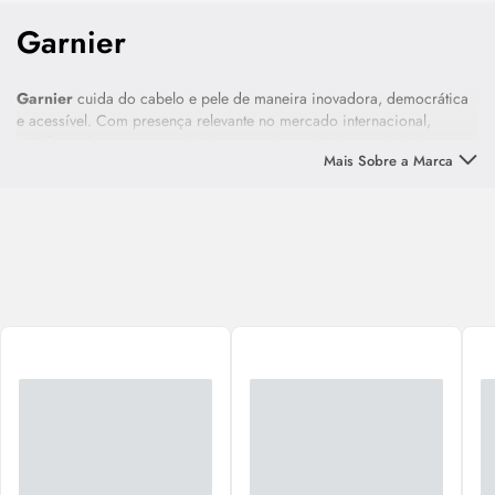
Garnier
Garnier
cuida do cabelo e pele de maneira inovadora, democrática
e acessível. Com presença relevante no mercado internacional,
satisfaz o desejo por uma beleza natural, saudável e atual de homens
Mais Sobre a Marca
e mulheres em todo o mundo. Para que você não esconda seu
verdadeiro eu, mas realce os pontos de que tem orgulho.
Com sua linha de cuidados básicos para a pele, como a coleção
SkinActive enriquecida com Vitamina C,
Garnier
trata e revitaliza o
rosto todos os dias. Desde a limpeza até os tratamentos
concentrados, para um rosto bonito, jovial e muito saudável.