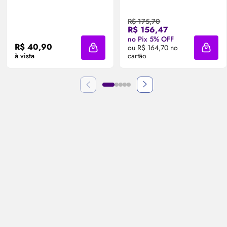
R$ 175,70
R$ 156,47
no Pix 5% OFF
R$ 40,90
ou R$ 164,70 no
Adicionar à sacola
Adicio
à vista
cartão