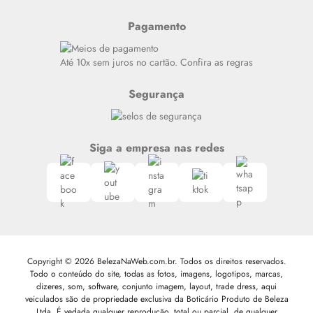
Últimas
Meus Pedidos
Resenhas
Pagamento
Alto luxo
Siga nosso canal no Whatsapp
Até 10x sem juros no cartão. Confira as regras
Segurança
Siga a empresa nas redes
Copyright © 2026 BelezaNaWeb.com.br. Todos os direitos reservados.
Todo o conteúdo do site, todas as fotos, imagens, logotipos, marcas,
dizeres, som, software, conjunto imagem, layout, trade dress, aqui
veiculados são de propriedade exclusiva da Boticário Produto de Beleza
Ltda. É vedada qualquer reprodução, total ou parcial, de qualquer