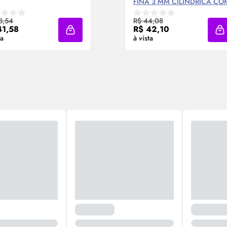
FINA 3 MM CILÍNDRICA CO
6 UNIDADES
Compre Agora ❯
Compre Agora ❯
3,54
R$ 44,08
41,58
R$ 42,10
Adicionar à sacola
A
ta
à vista