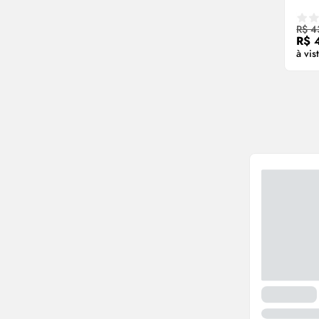
R$ 4
R$ 
à vis