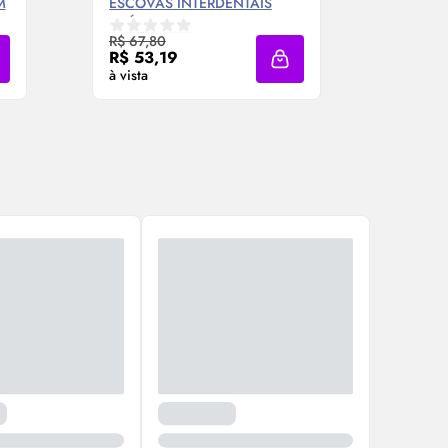
M
ESCOVAS INTERDENTAIS
CILÍNDRICAS 3MM BITUFO
Compre Agora ❯
R$ 67,80
R$ 53,19
dicionar à sacola
Adicionar à sacola
à vista