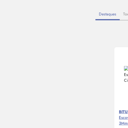
Destaques
To
BIT
Escov
3Mm