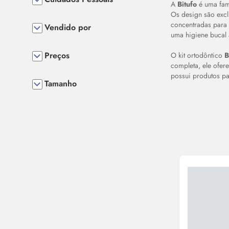
A
Bitufo
é uma fam
Os design são excl
concentradas para 
Vendido por
uma higiene bucal
Preços
O kit ortodôntico
B
completa, ele ofer
possui produtos pa
Tamanho