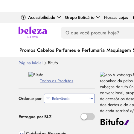
Acessibilidade
Grupo Boticário
Nossas Lojas
Promos
Cabelos
Perfumes e Perfumaria
Maquiagem
Página Inicial
Bitufo
Todos os Produtos
Ordenar por
Use o espaço ou Enter para al
Entregue por BLZ
Bitufo
Cuidados Pessoais