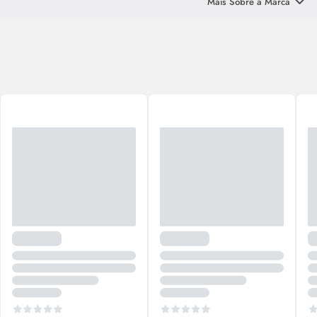
Mais Sobre a Marca
hidratação e proteção solar para pele e cabelos. Os produtos têm
textura leve, toque seco e embalagens inteligentes, pensadas para
simplificar a rotina e transformar o cuidado em prazer.