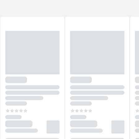
quatro cantos do Brasil.
As embalagens e rótulos de
L'Occitane au Brésil
trazem as cores e
as ilustrações de artistas locais e têm como conceito uma brasilidade
inconfundível.