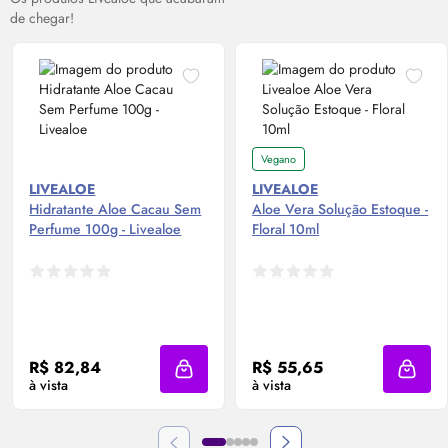
de chegar!
Vegano
LIVEALOE
LIVEALOE
Hidratante Aloe Cacau Sem
Aloe Vera Solução Estoque -
Perfume 100g - Livealoe
Floral 10ml
R$ 82,84
R$ 55,65
Adicionar à sacola
Adicio
à vista
à vista