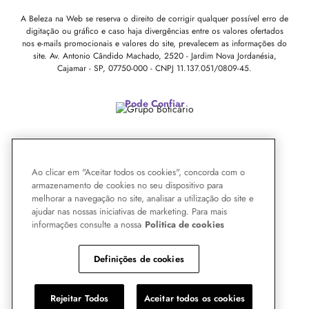
A Beleza na Web se reserva o direito de corrigir qualquer possível erro de
digitação ou gráfico e caso haja divergências entre os valores ofertados
nos e-mails promocionais e valores do site, prevalecem as informações do
site.
Av. Antonio Cândido Machado, 2520 - Jardim Nova Jordanésia,
Cajamar - SP, 07750-000 -
CNPJ 11.137.051/0809-45.
Pode Confiar
Ao clicar em "Aceitar todos os cookies", concorda com o
armazenamento de cookies no seu dispositivo para
melhorar a navegação no site, analisar a utilização do site e
ajudar nas nossas iniciativas de marketing. Para mais
informações consulte a nossa
Politica de cookies
Definições de cookies
Rejeitar Todos
Aceitar todos os cookies