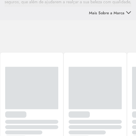
seguros, que além de ajudarem a realçar a sua beleza com qualidade,
também são criados e respeitando a natureza e sendo sustentáveis.
Mais Sobre a Marca
A
Livealoe
busca por meio dos produtos o resgate do autocuidado,
elaborando produtos baseados no poder das plantas medicinais, que
garantem resultados duradouros e que não prejudicam a saúde. Os
itens trazem em suas fórmulas a união entre saúde, beleza e meio
ambiente.