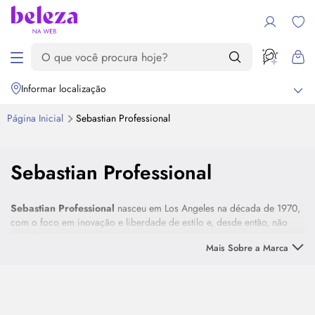
Informar localização
Página Inicial
Sebastian Professional
Sebastian Professional
Sebastian Professional
nasceu em Los Angeles na década de 1970,
com o foco em inovação e liberdade de estilo e, desde então, não
para de inovar.
Mais Sobre a Marca
É criadora da piastra crimping, um dos primeiros reconstrutores, da
coloração transparente e de um dos modeladores mais vendidos do
mundo, o
Potion 9
.