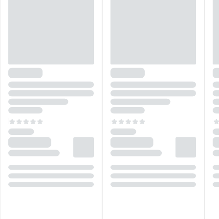
momento da intimidade a um novo patamar de glamour e prazer! A
linha traz ao mercado 8 produtos exclusivos, que transmitem
autenticidade, sofisticação e inovação! Cada produto é apresentado
em embalagens luxuosas, que refletem a elegância e o requinte que
caracterizam essa coleção exclusiva, que vem para afirmar que o
prazer aliado a sofisticação, tornam o momento da intimidade em
uma verdadeira preciosidade! Desfrute dessa experiência Pepper
Blend!