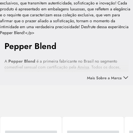
Pepper Blend
A
Pepper
Blend
é a primeira fabricante no Brasil no segmento
comestível sensual com certificação pela
Anvisa
. Todos os doces,
energéticos e lubrificantes são produzidos para serem 100%
Mais Sobre a Marca
comestíveis. Portanto, a fábrica possui uma rigorosa fiscalização e
preocupação com a qualidade da sua matéria-prima, que é baseada
em extratos naturais. Assim a empresa garante que o cliente tenha
uma experiência segura e agradável A missão da marca é conectar
casais e proporcionar prazer, auto confiança, emoção e experiências
inesquecíveis. Deixe a sua relação mais apimentada e com sabor de
“quero mais”!
O lançamento da linha Shine Well da
Pepper
Blend
é dedicado à
todas as pessoas sedentas que buscam elevar a experiência do