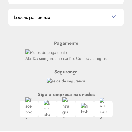
Miniaturas de Perfumes
Promoções de cupons
Dados Pessoais
Miniaturas de Produtos de Cabelo
Loucas por beleza
Meus endereços
Alterar Senha
Últimas
Meus Pedidos
Resenhas
Pagamento
Alto luxo
Siga nosso canal no Whatsapp
Até 10x sem juros no cartão. Confira as regras
Segurança
Siga a empresa nas redes