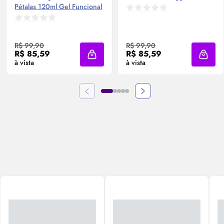
Pétalas 120ml Gel Funcional
Aveludado
Egg Ponto G Aveludado
R$ 99,90
R$ 99,90
R$ 85,59
R$ 85,59
Adicionar à sacola
Adicio
à vista
à vista