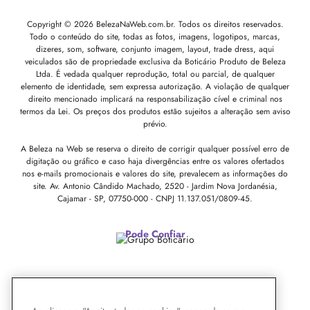
Copyright © 2026 BelezaNaWeb.com.br. Todos os direitos reservados.
Todo o conteúdo do site, todas as fotos, imagens, logotipos, marcas,
dizeres, som, software, conjunto imagem, layout, trade dress, aqui
veiculados são de propriedade exclusiva da Boticário Produto de Beleza
Ltda. É vedada qualquer reprodução, total ou parcial, de qualquer
elemento de identidade, sem expressa autorização. A violação de qualquer
direito mencionado implicará na responsabilização cível e criminal nos
termos da Lei. Os preços dos produtos estão sujeitos a alteração sem aviso
prévio.
A Beleza na Web se reserva o direito de corrigir qualquer possível erro de
digitação ou gráfico e caso haja divergências entre os valores ofertados
nos e-mails promocionais e valores do site, prevalecem as informações do
site.
Av. Antonio Cândido Machado, 2520 - Jardim Nova Jordanésia,
Cajamar - SP, 07750-000 -
CNPJ 11.137.051/0809-45.
Pode Confiar