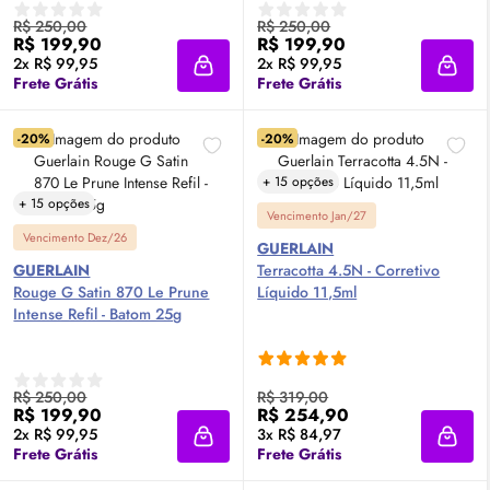
R$ 250,00
R$ 250,00
R$ 199,90
R$ 199,90
2x R$ 99,95
2x R$ 99,95
Adicionar à sacola
Adici
Frete Grátis
Frete Grátis
-20%
-20%
+ 15 opções
+ 15 opções
Vencimento Jan/27
Vencimento Dez/26
GUERLAIN
GUERLAIN
Terracotta 4.5N - Corretivo
Rouge G Satin 870 Le Prune
Líquido 11,5ml
Intense Refil - Batom 25g
R$ 250,00
R$ 319,00
R$ 199,90
R$ 254,90
2x R$ 99,95
3x R$ 84,97
Adicionar à sacola
Adici
Frete Grátis
Frete Grátis