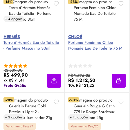
-15%
-23%
+ 4 opções
HERMÈS
CHLOÉ
Terre d’Hermès
Eau de Toilette
Perfume Feminino Chloe
- Perfume Masculino 30ml
Nomade
Eau De Toilette
75 Ml
R$ 589,00
R$ 499,90
R$ 1.576,25
R$ 1.212,50
7x R$ 71,41
Adicionar à sacola
Adici
Frete Grátis
10x R$ 121,25
-20%
-20%
+ 3 opções
+ 15 opções
Vencimento Fev/27
Vencimento Dez/26