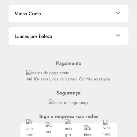
Shampoo
K-Beauty e J-Beauty
Dermocosméticos
Outlet
Mascavo
Cupom de Desconto
Nossas lojas
Minha Conta
La Vie Est Belle Lancôme
Quem somos
Miniaturas de Perfumes
Promoções de cupons
Dados Pessoais
Miniaturas de Produtos de Cabelo
Loucas por beleza
Meus endereços
Alterar Senha
Últimas
Meus Pedidos
Resenhas
Pagamento
Alto luxo
Siga nosso canal no Whatsapp
Até 10x sem juros no cartão. Confira as regras
Segurança
Siga a empresa nas redes