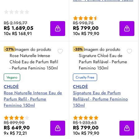
R$ 2.195,77
R$ 998,75
R$ 1.689,05
R$ 799,00
Adicionar à sacola
Adici
10x R$ 168,91
10x R$ 79,90
-27%
-35%
Vegano
Cruelty Free
CHLOÉ
CHLOÉ
Rose Naturelle Intense
Eau de
Signature
Eau de Parfum
Parfum
Refil - Perfume
Refilável - Perfume Feminino
Feminino 150ml
150ml
R$ 899,90
R$ 1.233,63
R$ 649,90
R$ 799,00
Adicionar à sacola
Adici
9x R$ 72,21
10x R$ 79,90