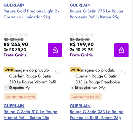
GUERLAIN
GUERLAIN
Parure Gold Precious Light 2 -
Rouge G Satin 775 Le Rouge
Corretivo Iluminador 21g
Bordeaux Refil - Batom 25g
R$ 320,00
R$ 250,00
R$ 255,90
R$ 199,90
3x R$ 85,30
2x R$ 99,95
Adicionar à sacola
Adici
Frete Grátis
Frete Grátis
-20%
-20%
+ 15 opções
+ 15 opções
Vencimento Nov/26
Vencimento Jan/27
GUERLAIN
GUERLAIN
Rouge G Satin 510 Le Rouge
Rouge G Satin 333 Le Rouge
Vibrant Refil - Batom 25g
Framboise Refil - Batom 25g