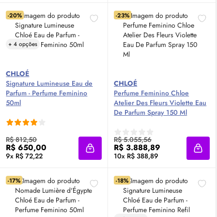
-20%
-23%
+ 4 opções
CHLOÉ
Signature Lumineuse
Eau de
CHLOÉ
Parfum
- Perfume Feminino
Perfume Feminino Chloe
50ml
Atelier Des Fleurs Violette
Eau
De Parfum
Spray 150 Ml
R$ 812,50
R$ 5.055,56
R$ 650,00
R$ 3.888,89
Adicionar à sacola
Adici
9x R$ 72,22
10x R$ 388,89
-17%
-18%