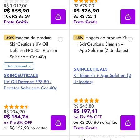
R$ 1.019,00
R$ 679,00
R$ 855,90
R$ 576,90
10x R$ 85,59
8x R$ 72,11
Adicionar à sacola
Adici
Frete Grátis
Frete Grátis
-20%
-15%
Dermocosmético
SKINCEUTICALS
SKINCEUTICALS
Kit Blemish + Age Solution (2
UV
Oil
Defense
FPS
80 -
Unidades)
Protetor Solar com Cor 40g
R$ 245,80
R$ 197,41
R$ 204,90
R$ 154,76
no Pix 5% OFF
ou R$ 207,80 no cartão
no Pix 5% OFF
Adicionar à sacola
Adici
ou R$ 162,90 no cartão
Frete Grátis