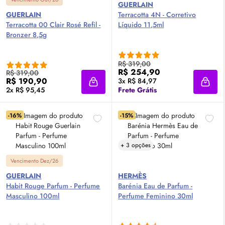
GUERLAIN
GUERLAIN
Terracotta 4N - Corretivo
Terracotta 00 Clair Rosé Refil -
Líquido 11,5ml
Bronzer
8,5g
R$ 319,00
R$ 254,90
R$ 319,00
R$ 190,90
3x R$ 84,97
Adicionar à sacola
Adici
2x R$ 95,45
Frete Grátis
-16%
-15%
+ 3 opções
Vencimento Dez/26
GUERLAIN
HERMÈS
Habit Rouge
Parfum
- Perfume
Barénia
Eau de Parfum
-
Masculino 100ml
Perfume Feminino 30ml