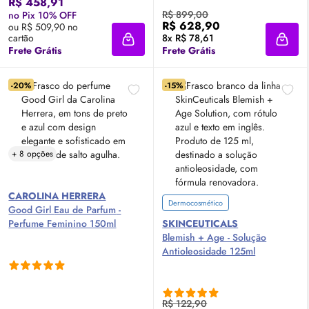
R$ 458,91
R$ 899,00
no Pix 10% OFF
R$ 628,90
ou R$ 509,90 no
cartão
8x R$ 78,61
Adicionar à sacola
Adici
Frete Grátis
Frete Grátis
-20%
-15%
+ 8 opções
CAROLINA HERRERA
Dermocosmético
Good Girl
Eau de Parfum
-
Perfume Feminino 150ml
SKINCEUTICALS
Blemish + Age - Solução
Antioleosidade 125ml
R$ 122,90