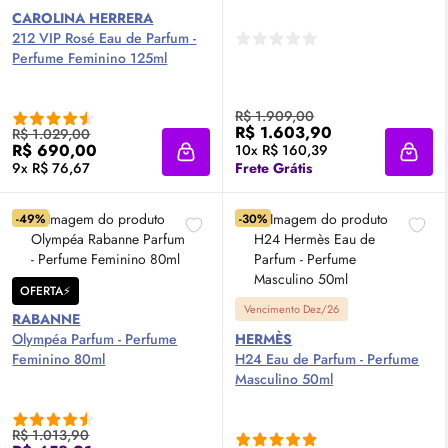
CAROLINA HERRERA
212 VIP Rosé
Eau de Parfum
-
Perfume Feminino 125ml
R$ 1.909,00
R$ 1.603,90
R$ 1.029,00
R$ 690,00
10x R$ 160,39
Adicionar à sacola
Adici
9x R$ 76,67
Frete Grátis
-49%
-30%
OFERTA⚡
Vencimento Dez/26
RABANNE
Olympéa
Parfum
- Perfume
HERMÈS
Feminino 80ml
H24
Eau de Parfum
- Perfume
Masculino 50ml
R$ 1.013,90