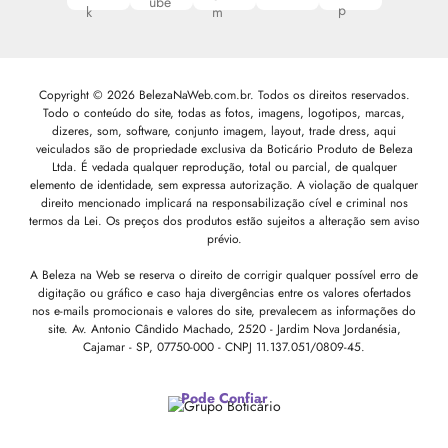
Copyright © 2026 BelezaNaWeb.com.br. Todos os direitos reservados.
Todo o conteúdo do site, todas as fotos, imagens, logotipos, marcas,
dizeres, som, software, conjunto imagem, layout, trade dress, aqui
veiculados são de propriedade exclusiva da Boticário Produto de Beleza
Ltda. É vedada qualquer reprodução, total ou parcial, de qualquer
elemento de identidade, sem expressa autorização. A violação de qualquer
direito mencionado implicará na responsabilização cível e criminal nos
termos da Lei. Os preços dos produtos estão sujeitos a alteração sem aviso
prévio.
A Beleza na Web se reserva o direito de corrigir qualquer possível erro de
digitação ou gráfico e caso haja divergências entre os valores ofertados
nos e-mails promocionais e valores do site, prevalecem as informações do
site.
Av. Antonio Cândido Machado, 2520 - Jardim Nova Jordanésia,
Cajamar - SP, 07750-000 -
CNPJ 11.137.051/0809-45.
Pode Confiar