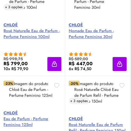
+ 3 opções
CHLOÉ
CHLOÉ
Rosé Naturelle
Eau de Parfum
-
Nomade
Eau de Parfum
-
Perfume Feminino 100ml
Perfume Feminino 30ml
R$ 998,75
R$ 589,00
R$ 799,00
R$ 447,00
Adicionar à sacola
Adici
10x R$ 79,90
6x R$ 74,50
-23%
-20%
+ 3 opções
CHLOÉ
Eau de Parfum
- Perfume
CHLOÉ
Feminino 125ml
Rosé Naturelle
Eau de Parfum
Refil - Perfume Feminino 150ml