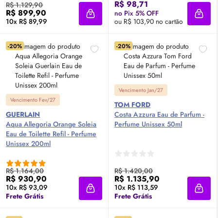
R$ 98,71
R$ 1.129,90
R$ 899,90
no Pix 5% OFF
Adicionar à sacola
Adici
10x R$ 89,99
ou R$ 103,90 no cartão
-20%
-20%
Vencimento Jan/27
Vencimento Fev/27
TOM FORD
GUERLAIN
Costa Azzura
Eau de Parfum
-
Aqua Allegoria Orange Soleia
Perfume Unissex 50ml
Eau de Toilette
Refil - Perfume
Unissex 200ml
R$ 1.164,00
R$ 1.420,00
R$ 930,90
R$ 1.135,90
10x R$ 93,09
10x R$ 113,59
Adicionar à sacola
Adici
Frete Grátis
Frete Grátis