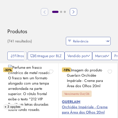
Produtos
(741 resultados)
Filtros
Entregue por BLZ
Vendido por
Marcas
P
-32%
-15%
Vencimento Out/26
GUERLAIN
+ 3 opções
Orchidée Impériale - Creme
para Área dos Olhos 20ml