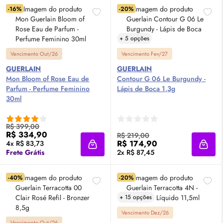
-16%
-20%
+ 5 opções
Vencimento Out/26
Vencimento Fev/27
GUERLAIN
GUERLAIN
Mon Bloom of Rose
Eau de
Contour G 06 Le Burgundy -
Parfum
- Perfume Feminino
Lápis de Boca 1,3g
30ml
R$ 399,00
R$ 334,90
R$ 219,00
R$ 174,90
4x R$ 83,73
Adicionar à sacola
Adici
Frete Grátis
2x R$ 87,45
-40%
-20%
+ 15 opções
Vencimento Dez/26
Vencimento Out/26