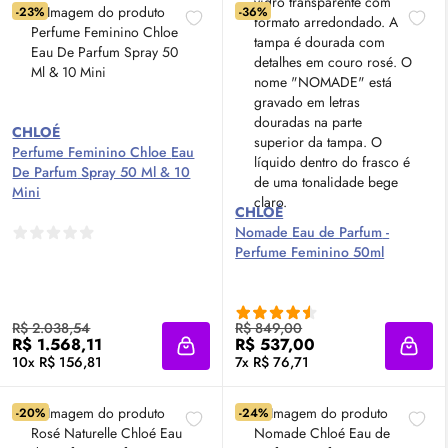
-23%
-36%
CHLOÉ
Perfume Feminino Chloe
Eau
De Parfum
Spray 50 Ml & 10
Mini
CHLOÉ
Nomade
Eau de Parfum
-
Perfume Feminino 50ml
R$ 2.038,54
R$ 849,00
R$ 1.568,11
R$ 537,00
Adicionar à sacola
Adici
10x R$ 156,81
7x R$ 76,71
-20%
-24%