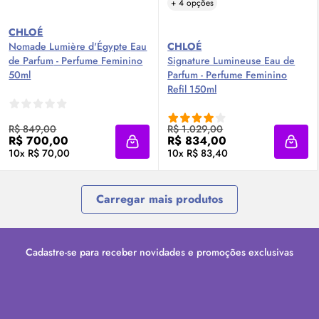
+ 4 opções
CHLOÉ
Nomade Lumière d'Égypte
Eau
CHLOÉ
de Parfum
- Perfume Feminino
Signature Lumineuse
Eau de
50ml
Parfum
- Perfume Feminino
Refil 150ml
R$ 849,00
R$ 1.029,00
R$ 700,00
R$ 834,00
Adicionar à sacola
Adici
10x R$ 70,00
10x R$ 83,40
Carregar mais produtos
Cadastre-se para receber novidades e promoções exclusivas