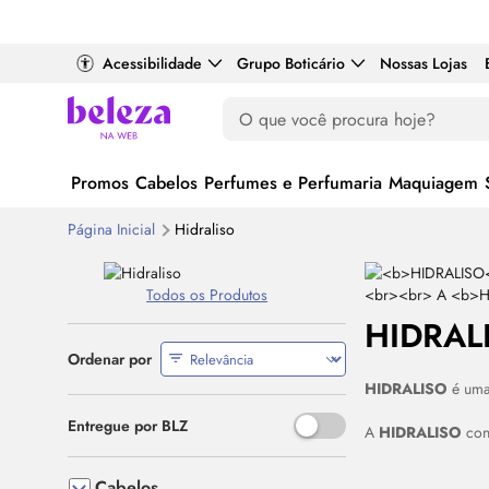
Acessibilidade
Grupo Boticário
Nossas Lojas
Promos
Cabelos
Perfumes e Perfumaria
Maquiagem
Página Inicial
Hidraliso
Todos os Produtos
HIDRAL
Ordenar por
HIDRALISO
é uma 
Use o espaço ou Enter para al
Entregue por BLZ
A
HIDRALISO
cont
Cabelos