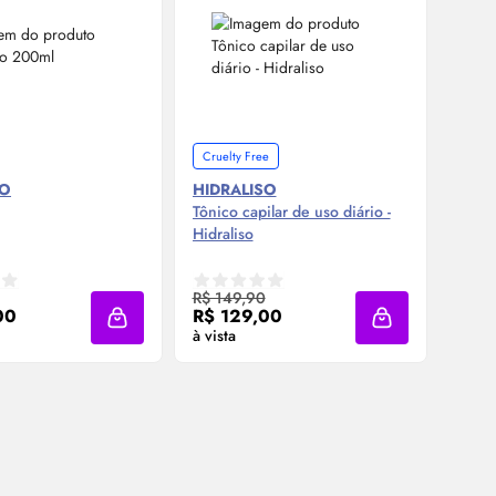
Cruelty Free
Cruel
SO
HIDRALISO
HIDR
Tônico capilar de uso diário -
Termo
Hidraliso
Capila
mpre Agora ❯
Compre Agora ❯
R$ 149,90
R$ 1
00
R$ 129,00
R$ 
Adicionar à sacola
Adicionar à saco
à vista
à vist