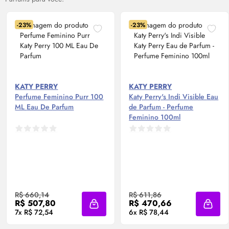
-23%
-23%
KATY PERRY
KATY PERRY
Perfume Feminino Purr 100
Katy Perry's Indi Visible
Eau
ML
Eau De Parfum
de Parfum
- Perfume
Feminino 100ml
R$ 660,14
R$ 611,86
R$ 507,80
R$ 470,66
Adicionar à sacola
Adicio
7x R$ 72,54
6x R$ 78,44