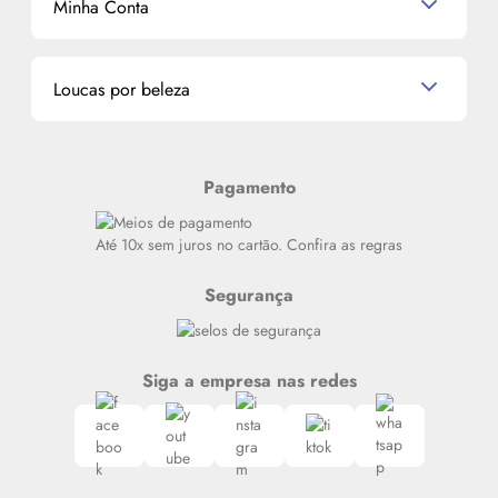
Minha Conta
La Vie Est Belle Lancôme
Quem somos
Miniaturas de Perfumes
Promoções de cupons
Dados Pessoais
Miniaturas de Produtos de Cabelo
Loucas por beleza
Meus endereços
Alterar Senha
Últimas
Meus Pedidos
Resenhas
Pagamento
Alto luxo
Siga nosso canal no Whatsapp
Até 10x sem juros no cartão. Confira as regras
Segurança
Siga a empresa nas redes