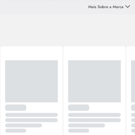
vibrante da cantora Katy Perry.
Mais Sobre a Marca
Encontre fragrâncias elaboradas cuidadosamente para capturar a
essência do poder feminino e da individualidade, com aromas
intensos e cativantes e notas florais delicadas. Descubra o poder de
Katy Perry
Parfums
e encontre a sua fragrância preferida!