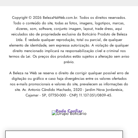
Copyright © 2026 BelezaNaWeb.com.br. Todos os direitos reservados.
Todo o conteúdo do site, todas as fotos, imagens, logotipos, marcas,
dizeres, som, software, conjunto imagem, layout, trade dress, aqui
veiculados são de propriedade exclusiva da Boticário Produto de Beleza
Ltda. É vedada qualquer reprodução, total ou parcial, de qualquer
elemento de identidade, sem expressa autorização. A violação de qualquer
direito mencionado implicará na responsabilização cível e criminal nos
termos da Lei. Os preços dos produtos estão sujeitos a alteração sem aviso
prévio.
A Beleza na Web se reserva o direito de corrigir qualquer possível erro de
digitação ou gráfico e caso haja divergências entre os valores ofertados
nos e-mails promocionais e valores do site, prevalecem as informações do
site.
Av. Antonio Cândido Machado, 2520 - Jardim Nova Jordanésia,
Cajamar - SP, 07750-000 -
CNPJ 11.137.051/0809-45.
Pode Confiar