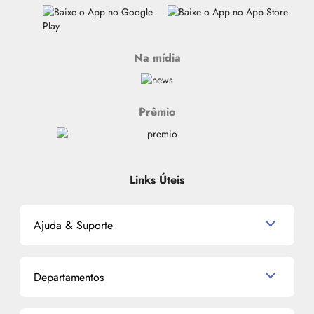
Na mídia
Prêmio
Links Úteis
Ajuda & Suporte
Relacionamento com o Cliente
Departamentos
Política de Devolução
Política de Privacidade
Produtos para Cabelo
Proteja-se Contra Fraudes