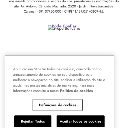
nos e-mails promocionais e valores do site, prevalecem as informações do
site.
Av. Antonio Cândido Machado, 2520 - Jardim Nova Jordanésia,
Cajamar - SP, 07750-000 -
CNPJ 11.137.051/0809-45.
Pode Confiar
Ao clicar em "Aceitar todos os cookies", concorda com o
armazenamento de cookies no seu dispositivo para
melhorar a navegação no site, analisar a utilização do site e
ajudar nas nossas iniciativas de marketing. Para mais
informações consulte a nossa
Politica de cookies
Definições de cookies
Rejeitar Todos
Aceitar todos os cookies