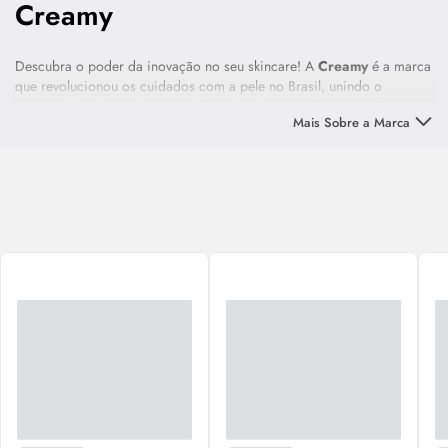
Creamy
Descubra o poder da inovação no seu
skincare
! A
Creamy
é a marca
que revolucionou os cuidados com a pele no Brasil, unindo o
essencial da dermatologia em fórmulas de alta performance. Com
Mais Sobre a Marca
ativos poderosos e consagrados, a
Creamy
foca em resultados
visíveis, desmistificando o
skincare
complexo.
Seus produtos, além de inovadores e focados nas necessidades reais
da sua pele, são 100% veganos e
cruelty-free
(livres de crueldade
animal). Encontre na
Creamy
o equilíbrio perfeito entre ciência
avançada e responsabilidade. Essa é a oportunidade ideal para
experimentar o
skincare
que oferece resultados incríveis e um
excelente custo-benefício. Conheça a linha completa e comece sua
transformação agora!