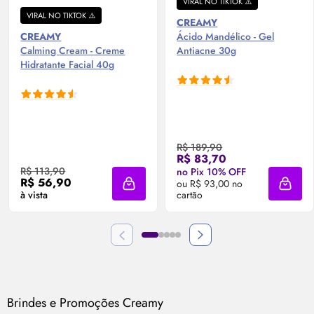
VIRAL NO TIKTOK ⚠️
VIRAL NO TIKTOK ⚠️
CREAMY
CREAMY
Ácido Mandélico - Gel
Calming
Cream
- Creme
Antiacne 30g
Hidratante Facial 40g
R$ 189,90
R$ 83,70
R$ 113,90
no Pix 10% OFF
R$ 56,90
ou R$ 93,00 no
Adicionar à sacola
Adicio
à vista
cartão
Brindes e Promoções
Creamy