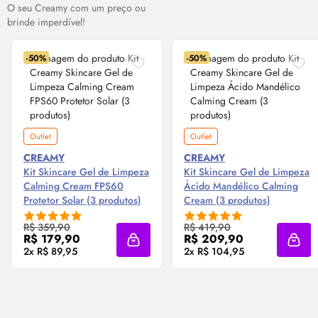
O seu
Creamy
com um preço ou
brinde imperdível!
-50%
-50%
Outlet
Outlet
CREAMY
CREAMY
Kit
Skincare
Gel de Limpeza
Kit
Skincare
Gel de Limpeza
Calming
Cream
FPS60
Ácido Mandélico Calming
Protetor Solar (3 produtos)
Cream
(3 produtos)
R$ 359,90
R$ 419,90
R$ 179,90
R$ 209,90
Adicionar à sacola
Adici
2x R$ 89,95
2x R$ 104,95