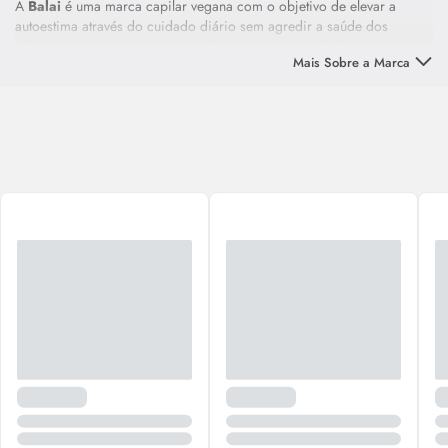
A
Balai
é uma marca capilar vegana com o objetivo de elevar a
autoestima através do cuidado diário sem agredir a saúde dos
cabelos. A marca exalta o empoderamento através do bem estar que
Mais Sobre a Marca
os produtos podem proporcionar.
A
Balai
elabora fórmulas de alta performance com o cuidado para o
tratamento diário completo sem agredir o meio ambiente, os animais
e a saúde do corpo dos clientes, sem esquecer da diversidade,
produzindo cosméticos para todos os tipos de pele e cabelos.