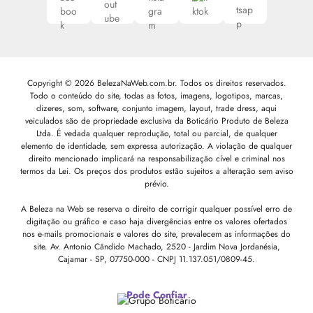
Copyright © 2026 BelezaNaWeb.com.br. Todos os direitos reservados.
Todo o conteúdo do site, todas as fotos, imagens, logotipos, marcas,
dizeres, som, software, conjunto imagem, layout, trade dress, aqui
veiculados são de propriedade exclusiva da Boticário Produto de Beleza
Ltda. É vedada qualquer reprodução, total ou parcial, de qualquer
elemento de identidade, sem expressa autorização. A violação de qualquer
direito mencionado implicará na responsabilização cível e criminal nos
termos da Lei. Os preços dos produtos estão sujeitos a alteração sem aviso
prévio.
A Beleza na Web se reserva o direito de corrigir qualquer possível erro de
digitação ou gráfico e caso haja divergências entre os valores ofertados
nos e-mails promocionais e valores do site, prevalecem as informações do
site.
Av. Antonio Cândido Machado, 2520 - Jardim Nova Jordanésia,
Cajamar - SP, 07750-000 -
CNPJ 11.137.051/0809-45.
Pode Confiar