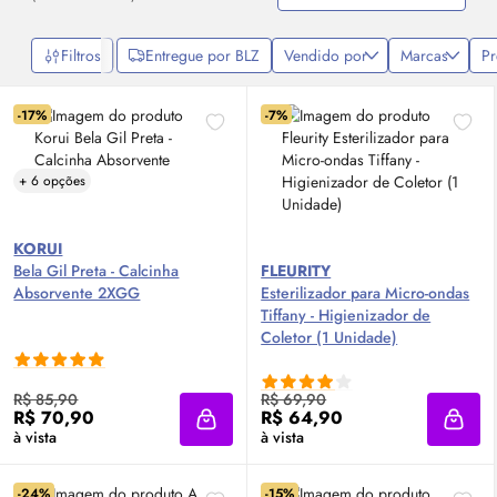
Filtros
Entregue por BLZ
Vendido por
Marcas
P
-17%
-7%
+ 6 opções
KORUI
Bela Gil Preta - Calcinha
FLEURITY
Absorvente 2XGG
Esterilizador para Micro-ondas
Tiffany - Higienizador de
Coletor (1 Unidade)
R$ 85,90
R$ 69,90
R$ 70,90
R$ 64,90
Adicionar à sacola
Adici
à vista
à vista
-24%
-15%