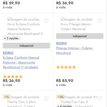
R$ 59,90
R$ 36,90
à vista
à vista
Indisponível
+ 3 opções
KORUI
Indisponível
Pitanga Intenso - Coletor
KORUI
Menstrual
Eclipse Conforto Natural
Noturno - Absorvente
Reutilizável (1 Unidade)
R$ 36,90
R$ 85,90
à vista
à vista
-7%
-15%
+ 4 opções