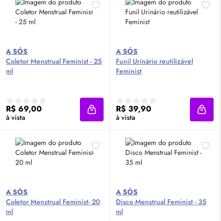
A SÓS
A SÓS
Coletor Menstrual Feminist - 25
Funil Urinário reutilizável
ml
Feminist
R$ 69,00
R$ 39,90
Adicionar à sacola
Adici
à vista
à vista
A SÓS
A SÓS
Coletor Menstrual Feminist- 20
Disco Menstrual Feminist - 35
ml
ml