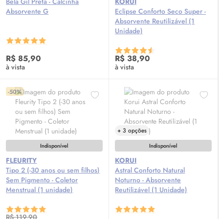
Bela Gil Preta - Calcinha
KORUI
Absorvente G
Eclipse Conforto Seco Super -
Absorvente Reutilizável (1
Unidade)
R$ 85,90
R$ 38,90
à vista
à vista
-50%
+ 3 opções
Indisponível
Indisponível
FLEURITY
KORUI
Tipo 2 (-30 anos ou sem filhos)
Astral Conforto Natural
Sem Pigmento - Coletor
Noturno - Absorvente
Menstrual (1 unidade)
Reutilizável (1 Unidade)
R$ 119,90