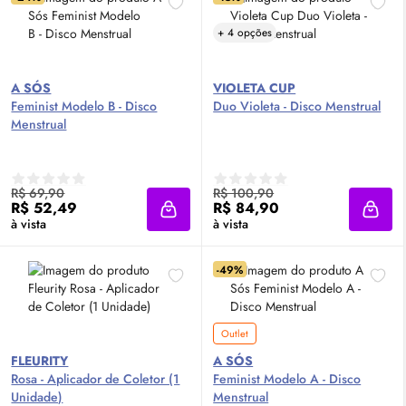
+ 4 opções
A SÓS
VIOLETA CUP
Feminist Modelo B - Disco
Duo Violeta - Disco Menstrual
Menstrual
R$ 69,90
R$ 100,90
R$ 52,49
R$ 84,90
Adicionar à sacola
Adici
à vista
à vista
-49%
Outlet
FLEURITY
A SÓS
Rosa - Aplicador de Coletor (1
Feminist Modelo A - Disco
Unidade)
Menstrual