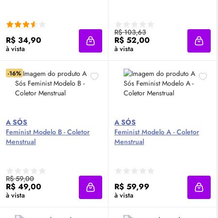
R$ 103,63
R$ 34,90
R$ 52,00
Adicionar à sacola
Adici
à vista
à vista
-16%
A SÓS
A SÓS
Feminist Modelo B - Coletor
Feminist Modelo A - Coletor
Menstrual
Menstrual
R$ 59,00
R$ 49,00
R$ 59,99
Adicionar à sacola
Adici
à vista
à vista