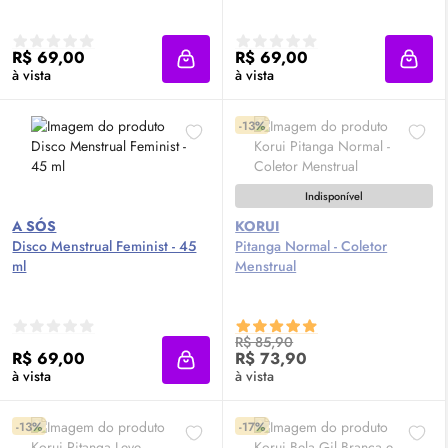
R$ 69,00
R$ 69,00
Adicionar à sacola
Adici
à vista
à vista
-13%
Indisponível
A SÓS
KORUI
Disco Menstrual Feminist - 45
Pitanga Normal - Coletor
ml
Menstrual
R$ 85,90
R$ 69,00
R$ 73,90
Adicionar à sacola
à vista
à vista
-13%
-17%