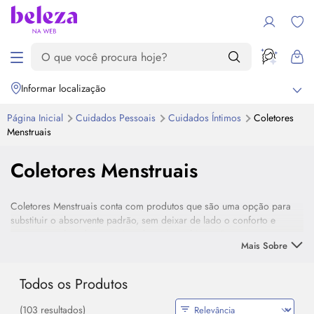
Informar localização
Página Inicial
Cuidados Pessoais
Cuidados Íntimos
Coletores
Menstruais
Coletores Menstruais
Coletores Menstruais conta com produtos que são uma opção para
substituir o absorvente padrão, sem deixar de lado o conforto e
segurança, além de ser amigo do meio ambiente. Encontre opções
Mais Sobre
que se adaptam ao corpo e são fáceis de colocar e retirar.
Todos os Produtos
(103 resultados)