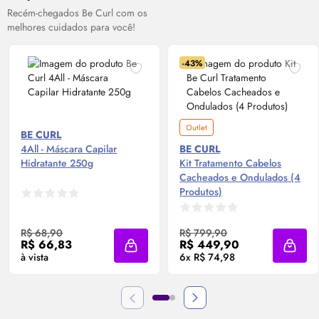
Recém-chegados Be Curl com os
melhores cuidados para você!
-43%
Outlet
BE CURL
4All - Máscara Capilar
BE CURL
Hidratante 250g
Kit Tratamento Cabelos
Cacheados e Ondulados (4
Produtos)
R$ 68,90
R$ 799,90
R$ 66,83
R$ 449,90
Adicionar à sacola
Adicio
à vista
6x R$ 74,98