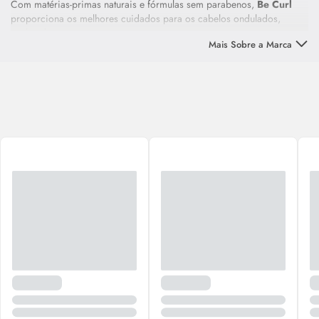
Com matérias-primas naturais e fórmulas sem parabenos,
Be Curl
proporciona os melhores cuidados para os cabelos ondulados,
cacheados e crespos.
Mais Sobre a Marca
Através de produtos de alta tecnologia e qualidade,
Be Curl
exerce o
poder da beleza natural, estimulando autoestima e autoconfiança para
todas as pessoas cacheadas do país. Oferece um cuidado especial
para seus cabelos, promovendo saúde a seus cachos em todas as
situações e climas. Confira agora mesmo e venha se amar do jeito
que você é com
Be Curl
!