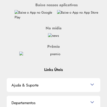
Baixe nossos aplicativos
Na mídia
Prêmio
Links Úteis
Ajuda & Suporte
Relacionamento com o Cliente
Departamentos
Política de Devolução