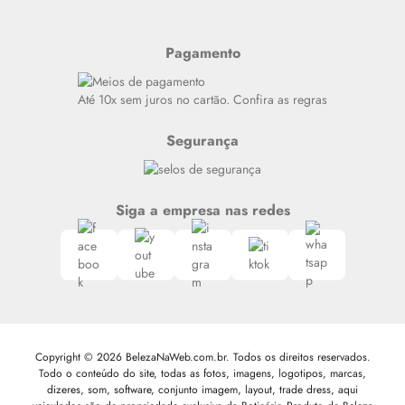
Últimas
Meus Pedidos
Resenhas
Pagamento
Alto luxo
Siga nosso canal no Whatsapp
Até 10x sem juros no cartão. Confira as regras
Segurança
Siga a empresa nas redes
Copyright © 2026 BelezaNaWeb.com.br. Todos os direitos reservados.
Todo o conteúdo do site, todas as fotos, imagens, logotipos, marcas,
dizeres, som, software, conjunto imagem, layout, trade dress, aqui