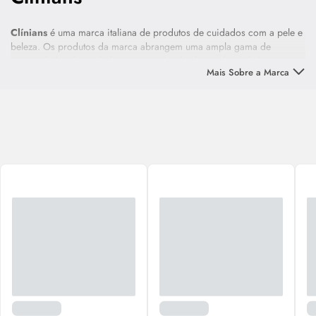
Clínians
é uma marca italiana de produtos de cuidados com a pele e
beleza. Os produtos da marca abrangem uma ampla gama de
necessidades de cuidados com a pele, desde produtos de limpeza e
Mais Sobre a Marca
hidratantes até tratamentos específicos para problemas como acne,
envelhecimento da pele e hiperpigmentação.
A marca
Clínians
é conhecida por seu compromisso com a eficácia,
segurança e acessibilidade, tornando seus produtos populares entre
consumidores em todo o mundo. Clinians é a sua clínica de beleza
pessoal. Esta marca de
skincare
entrega produtos que respeitam o pH
natural da pele e são adequados às necessidades de todos os tipos
de pele.