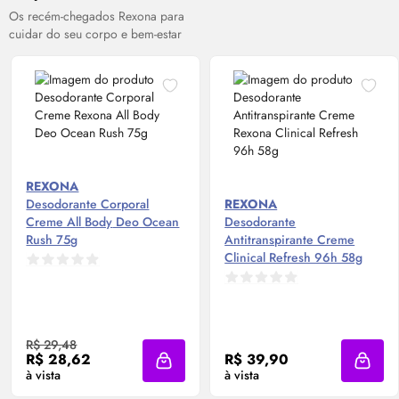
Os recém-chegados Rexona para
cuidar do seu corpo e bem-estar
REXONA
Desodorante Corporal
REXONA
Creme All
Body
Deo Ocean
Desodorante
Rush 75g
Antitranspirante Creme
Clinical Refresh 96h 58g
R$ 29,48
R$ 28,62
R$ 39,90
Adicionar à sacola
Adicio
à vista
à vista