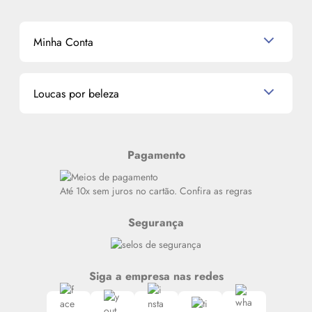
Mapa do Site
Shampoo
K-Beauty e J-Beauty
Dermocosméticos
Outlet
Mascavo
Cupom de Desconto
Nossas lojas
Minha Conta
La Vie Est Belle Lancôme
Quem somos
Miniaturas de Perfumes
Promoções de cupons
Dados Pessoais
Miniaturas de Produtos de Cabelo
Loucas por beleza
Meus endereços
Alterar Senha
Últimas
Meus Pedidos
Resenhas
Pagamento
Alto luxo
Siga nosso canal no Whatsapp
Até 10x sem juros no cartão. Confira as regras
Segurança
Siga a empresa nas redes