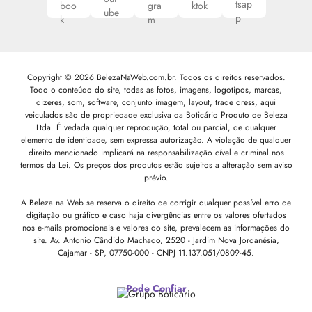
Copyright © 2026 BelezaNaWeb.com.br. Todos os direitos reservados.
Todo o conteúdo do site, todas as fotos, imagens, logotipos, marcas,
dizeres, som, software, conjunto imagem, layout, trade dress, aqui
veiculados são de propriedade exclusiva da Boticário Produto de Beleza
Ltda. É vedada qualquer reprodução, total ou parcial, de qualquer
elemento de identidade, sem expressa autorização. A violação de qualquer
direito mencionado implicará na responsabilização cível e criminal nos
termos da Lei. Os preços dos produtos estão sujeitos a alteração sem aviso
prévio.
A Beleza na Web se reserva o direito de corrigir qualquer possível erro de
digitação ou gráfico e caso haja divergências entre os valores ofertados
nos e-mails promocionais e valores do site, prevalecem as informações do
site.
Av. Antonio Cândido Machado, 2520 - Jardim Nova Jordanésia,
Cajamar - SP, 07750-000 -
CNPJ 11.137.051/0809-45.
Pode Confiar