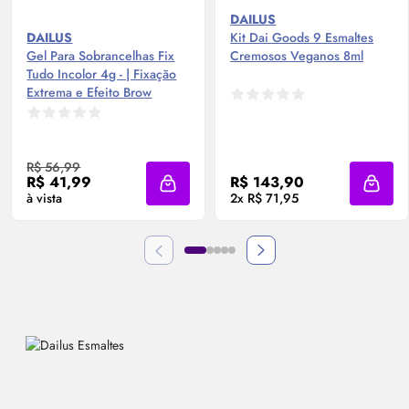
DAILUS
DAILUS
Kit Dai Goods 9 Esmaltes
Gel Para Sobrancelhas Fix
Cremosos Veganos 8ml
Tudo Incolor 4g - | Fixação
Extrema e Efeito Brow
Lamination
R$ 56,99
R$ 41,99
R$ 143,90
Adicionar à sacola
Adicio
à vista
2x R$ 71,95