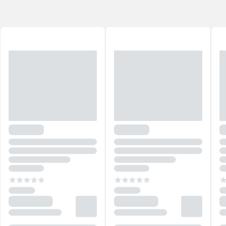
acessíveis. Para quem gosta de
make
e
skincare
, é um prato cheio:
experimente todas as possibilidades e divirta-se!