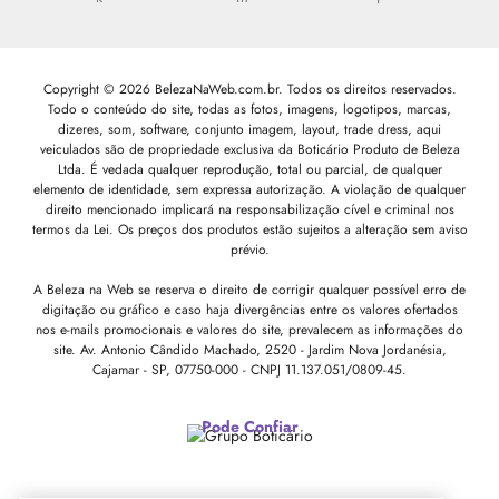
Copyright © 2026 BelezaNaWeb.com.br. Todos os direitos reservados.
Todo o conteúdo do site, todas as fotos, imagens, logotipos, marcas,
dizeres, som, software, conjunto imagem, layout, trade dress, aqui
veiculados são de propriedade exclusiva da Boticário Produto de Beleza
Ltda. É vedada qualquer reprodução, total ou parcial, de qualquer
elemento de identidade, sem expressa autorização. A violação de qualquer
direito mencionado implicará na responsabilização cível e criminal nos
termos da Lei. Os preços dos produtos estão sujeitos a alteração sem aviso
prévio.
A Beleza na Web se reserva o direito de corrigir qualquer possível erro de
digitação ou gráfico e caso haja divergências entre os valores ofertados
nos e-mails promocionais e valores do site, prevalecem as informações do
site.
Av. Antonio Cândido Machado, 2520 - Jardim Nova Jordanésia,
Cajamar - SP, 07750-000 -
CNPJ 11.137.051/0809-45.
Pode Confiar