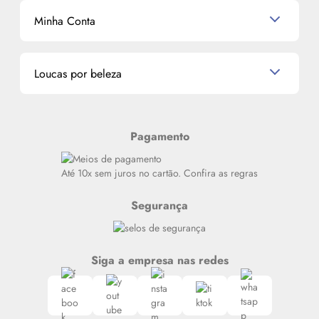
Mascavo
Cupom de Desconto
Nossas lojas
Minha Conta
La Vie Est Belle Lancôme
Quem somos
Miniaturas de Perfumes
Promoções de cupons
Dados Pessoais
Miniaturas de Produtos de Cabelo
Loucas por beleza
Meus endereços
Alterar Senha
Últimas
Meus Pedidos
Resenhas
Pagamento
Alto luxo
Siga nosso canal no Whatsapp
Até 10x sem juros no cartão. Confira as regras
Segurança
Siga a empresa nas redes