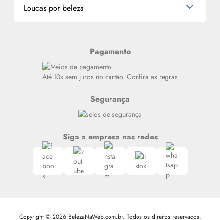
Miniaturas de Produtos de Cabelo
Loucas por beleza
Meus endereços
Alterar Senha
Últimas
Meus Pedidos
Resenhas
Pagamento
Alto luxo
Siga nosso canal no Whatsapp
Até 10x sem juros no cartão. Confira as regras
Segurança
Siga a empresa nas redes
Copyright © 2026 BelezaNaWeb.com.br. Todos os direitos reservados.