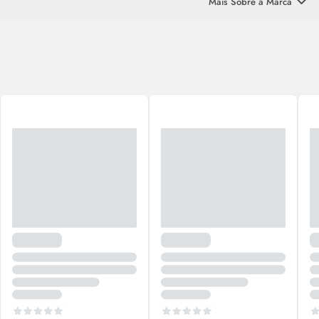
Mais Sobre a Marca
skincare
, como corretivos, primers, séruns, batons,
blushes
, entre
outros.
Conheça aqui os produtos da marca
Miss Lary
!