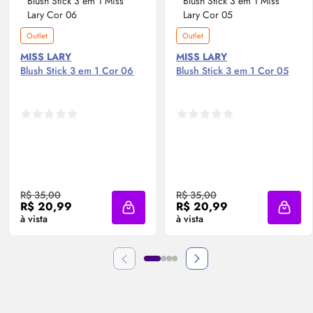
Outlet
Outlet
MISS LARY
MISS LARY
Blush
Stick 3 em 1 Cor 06
Blush
Stick 3 em 1 Cor 05
R$ 35,00
R$ 35,00
R$ 20,99
R$ 20,99
Adicionar à sacola
Adicio
à vista
à vista