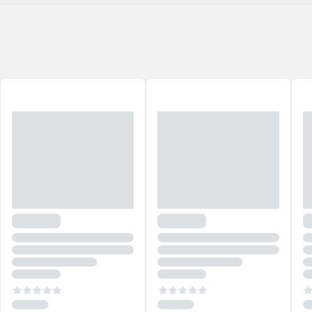
Com a
Britânia
você tem uma vasta seleção de escovas, secadores e
outros produtos de cuidados pessoais para embelezar o seu cabelo.
Escolha o seu favorito e aproveite!