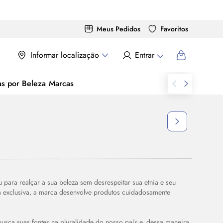
Meus Pedidos
Favoritos
Informar localização
Entrar
as por Beleza
Marcas
para realçar a sua beleza sem desrespeitar sua etnia e seu
ia exclusiva, a marca desenvolve produtos cuidadosamente
usca suas fontes na pluralidade do nosso país e, dessa maneira,