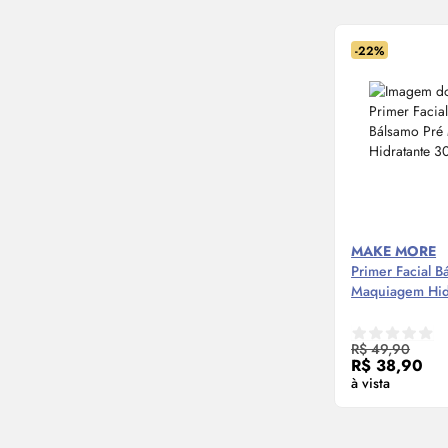
-22%
MAKE MORE
Primer
Facial B
Maquiagem Hid
Compre
R$ 49,90
R$ 38,90
à vista