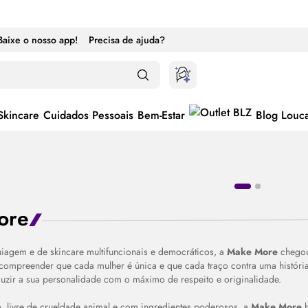
Baixe o nosso app!
Precisa de ajuda?
Skincare
Cuidados Pessoais
Bem-Estar
Blog Louc
ore
uiagem e de
skincare
multifuncionais e democráticos, a
Make
More
chegou 
r compreender que cada mulher é única e que cada traço contra uma histór
ternar entre ativado e desativado
uzir a sua personalidade com o máximo de respeito e originalidade.
ca, livre de crueldade animal e com ingredientes poderosos, a
Make
More
b