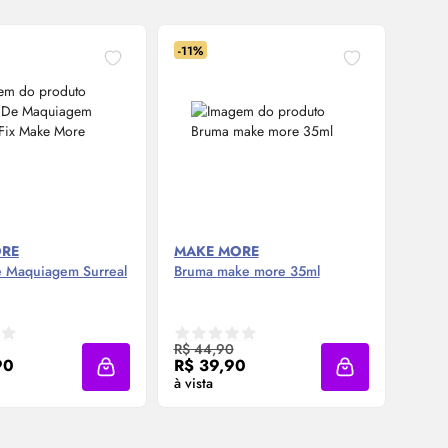
-11%
ORE
MAKE MORE
MAK
e Maquiagem Surreal
Bruma
make
more 35ml
Body
MOR
mpre Agora ❯
Compre Agora ❯
R$ 44,90
90
R$ 39,90
R$ 1
Adicionar à sacola
Adicionar à saco
à vista
à vist