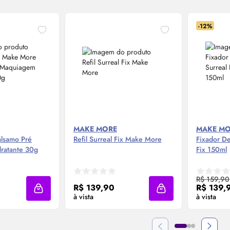
-12%
MAKE MORE
MAKE M
álsamo Pré
Refil Surreal Fix
Make
More
Fixador D
ratante 30g
Fix 150ml
 Agora ❯
Compre Agora ❯
Co
R$ 159,90
R$ 139,90
R$ 139,
Adicionar à sacola
Adicionar à sacola
à vista
à vista