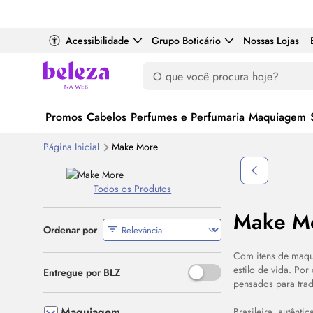
Acessibilidade
Grupo Boticário
Nossas Lojas
Promos
Cabelos
Perfumes e Perfumaria
Maquiagem
Página Inicial
Make
More
Destaque
Todos os Produtos
Make M
Ordenar por
Com itens de maq
estilo de vida. Po
Use o espaço ou Enter para al
Entregue por BLZ
pensados para trad
Maquiagem
Brasileira, autênti