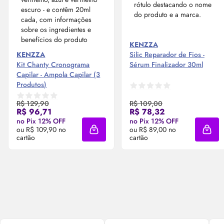
KENZZA
KENZZA
Silic Reparador de Fios -
Kit Chanty Cronograma
Sérum
Finalizador 30ml
Capilar - Ampola Capilar (3
Produtos)
R$ 129,90
R$ 109,00
R$ 96,71
R$ 78,32
no Pix 12% OFF
no Pix 12% OFF
ou R$ 109,90 no
ou R$ 89,00 no
Adicionar à sacola
Adici
cartão
cartão