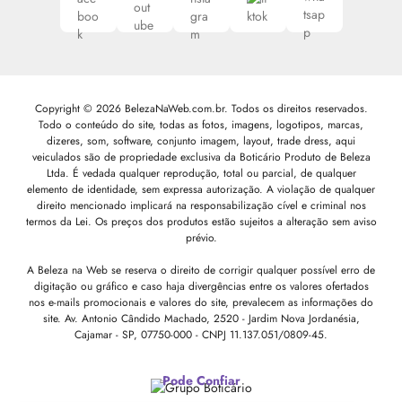
Copyright © 2026 BelezaNaWeb.com.br. Todos os direitos reservados.
Todo o conteúdo do site, todas as fotos, imagens, logotipos, marcas,
dizeres, som, software, conjunto imagem, layout, trade dress, aqui
veiculados são de propriedade exclusiva da Boticário Produto de Beleza
Ltda. É vedada qualquer reprodução, total ou parcial, de qualquer
elemento de identidade, sem expressa autorização. A violação de qualquer
direito mencionado implicará na responsabilização cível e criminal nos
termos da Lei. Os preços dos produtos estão sujeitos a alteração sem aviso
prévio.
A Beleza na Web se reserva o direito de corrigir qualquer possível erro de
digitação ou gráfico e caso haja divergências entre os valores ofertados
nos e-mails promocionais e valores do site, prevalecem as informações do
site.
Av. Antonio Cândido Machado, 2520 - Jardim Nova Jordanésia,
Cajamar - SP, 07750-000 -
CNPJ 11.137.051/0809-45.
Pode Confiar