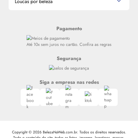
Loucas por beleza
Meus endereços
Alterar Senha
Últimas
Meus Pedidos
Resenhas
Pagamento
Alto luxo
Siga nosso canal no Whatsapp
Até 10x sem juros no cartão. Confira as regras
Segurança
Siga a empresa nas redes
Copyright © 2026 BelezaNaWeb.com.br. Todos os direitos reservados.
Todo o conteúdo do site, todas as fotos, imagens, logotipos, marcas,