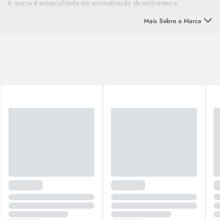
A marca é especializada em aromatização de ambientes e
apaixonados pelo poder que os aromas podem representar, trazer
Mais Sobre a Marca
lembranças do nosso sentido olfativo e criar uma atmosfera de prazer
e relaxamento.
A missão da
Aromátika
é proporcionar aos consumidores dias
ainda mais alegres, cheios de boas energias e vibrações positivas.