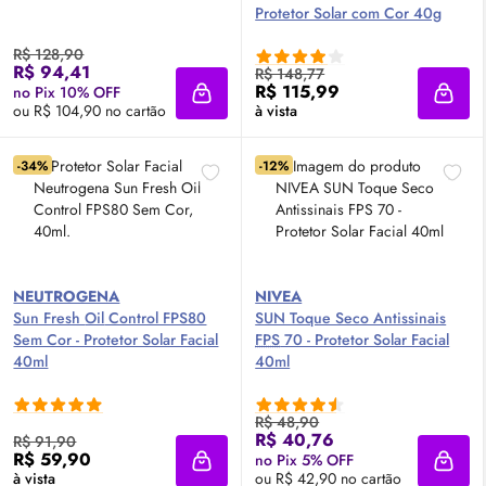
Protetor Solar com Cor 40g
R$ 128,90
R$ 94,41
R$ 148,77
R$ 115,99
no Pix 10% OFF
Adicionar à sacola
Adici
ou R$ 104,90 no cartão
à vista
-34%
-12%
NEUTROGENA
NIVEA
Sun Fresh
Oil
Control FPS80
SUN Toque Seco Antissinais
Sem Cor - Protetor Solar Facial
FPS
70 - Protetor Solar Facial
40ml
40ml
R$ 48,90
R$ 40,76
R$ 91,90
R$ 59,90
no Pix 5% OFF
Adicionar à sacola
Adici
à vista
ou R$ 42,90 no cartão