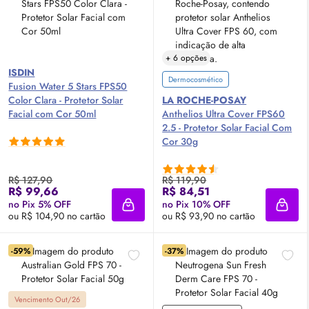
+ 6 opções
ISDIN
Dermocosmético
Fusion Water 5 Stars FPS50
Color Clara - Protetor Solar
LA ROCHE-POSAY
Facial com Cor 50ml
Anthelios Ultra Cover FPS60
2.5 - Protetor Solar Facial Com
Cor 30g
R$ 127,90
R$ 119,90
R$ 99,66
R$ 84,51
no Pix 5% OFF
no Pix 10% OFF
Adicionar à sacola
Adici
ou R$ 104,90 no cartão
ou R$ 93,90 no cartão
-59%
-37%
Vencimento Out/26