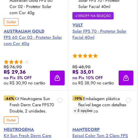
+15%OFF NA SELEÇÃO
Outlet
VULT
AUSTRALIAN GOLD
Solar
FPS
70 - Protetor Solar
FPS
60 Cor 02 - Protetor Solar
Facial 40ml
com Cor 40g
R$ 76,90
R$ 48,90
R$ 29,36
R$ 35,01
no Pix 5% OFF
no Pix 10% OFF
Adicionar à sacola
Adici
ou R$ 30,90 no cartão
ou R$ 38,90 no cartão
-44%
-19%
+ 5 opções
Outlet
NEUTROGENA
MANTECORP
Kit Sun Fresh Derm Care
Episol Color Tom 2 Claro
FPS