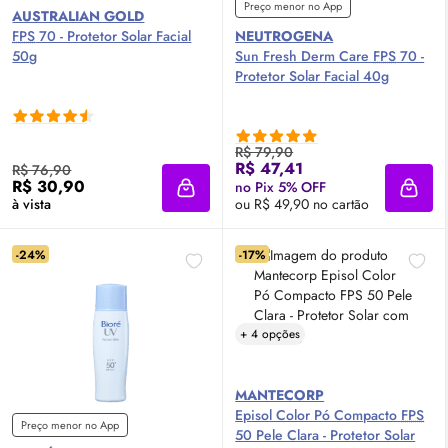
Preço menor no App
AUSTRALIAN GOLD
FPS
70 - Protetor Solar Facial
NEUTROGENA
50g
Sun Fresh Derm Care
FPS
70 -
Protetor Solar Facial 40g
R$ 79,90
R$ 47,41
R$ 76,90
R$ 30,90
no Pix 5% OFF
Adicionar à sacola
Adici
à vista
ou R$ 49,90 no cartão
-24%
-17%
+ 4 opções
MANTECORP
Episol Color Pó Compacto
FPS
Preço menor no App
50 Pele Clara - Protetor Solar