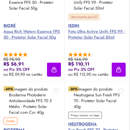
Vencimento Jan/27
BIORÉ
ISDIN
Aqua Rich Watery Essence
FPS
Foto Ultra Active Unify
FPS
99 -
50 - Protetor Solar Facial 50g
Protetor Solar Facial 50ml
R$ 78,90
R$ 166,90
R$ 56,91
R$ 110,11
no Pix 5% OFF
no Pix 5% OFF
Adicionar à sacola
Adici
ou R$ 59,90 no cartão
ou R$ 115,90 no cartão
-49%
-30%
Preço menor no App
Outlet
NEUTROGENA
BIODERMA
Sun Fresh
FPS
70 - Protetor