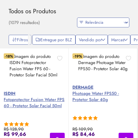
Todos os Produtos
(1079 resultados)
Filtros
Entregue por BLZ
Vendido por
Marcas
P
-18%
-19%
DERMAGE
ISDIN
Photoage Water FPS50 -
Fotoprotector Fusion Water
FPS
Protetor Solar 40g
60 - Protetor Solar Facial 50ml
R$ 128,90
R$ 109,90
R$ 99,66
R$ 84,46