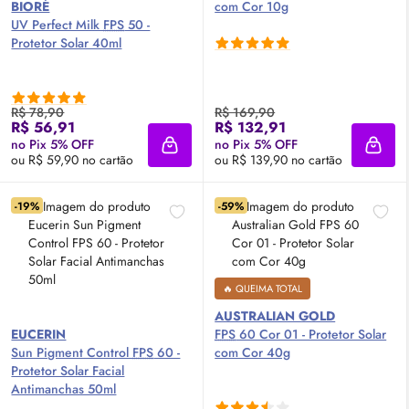
BIORÉ
com Cor 10g
UV Perfect Milk
FPS
50 -
Protetor Solar 40ml
R$ 78,90
R$ 169,90
R$ 56,91
R$ 132,91
no Pix 5% OFF
no Pix 5% OFF
Adicionar à sacola
Adici
ou R$ 59,90 no cartão
ou R$ 139,90 no cartão
-19%
-59%
🔥 QUEIMA TOTAL
AUSTRALIAN GOLD
EUCERIN
FPS
60 Cor 01 - Protetor Solar
Sun Pigment Control
FPS
60 -
com Cor 40g
Protetor Solar Facial
Antimanchas 50ml