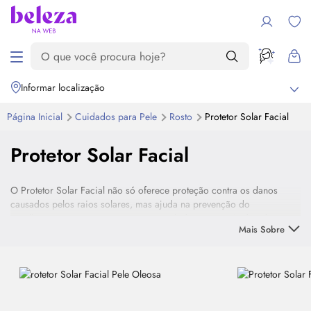
Informar localização
Página Inicial
Cuidados para Pele
Rosto
Protetor Solar Facial
Protetor Solar Facial
O Protetor Solar Facial não só oferece proteção contra os danos
causados pelos raios solares, mas ajuda na prevenção do
envelhecimento precoce e garante uma hidratação mais duradoura.
Mais Sobre
Aqui você encontra uma variedade de fórmulas de protetor solar para
o rosto, que também proporcionam uma cútis mais uniforme, viçosa e
com aparência mais jovem.
Lembrando que os filtros solares são recomendados por