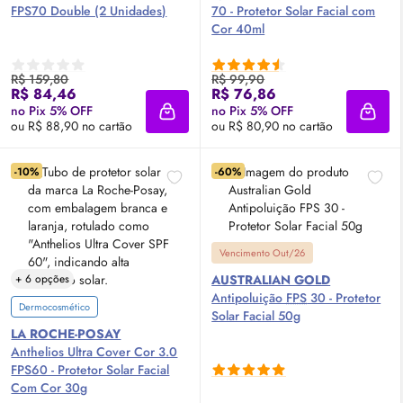
FPS70 Double (2 Unidades)
70 - Protetor Solar Facial com
Cor 40ml
R$ 159,80
R$ 99,90
R$ 84,46
R$ 76,86
no Pix 5% OFF
no Pix 5% OFF
Adicionar à sacola
Adici
ou R$ 88,90 no cartão
ou R$ 80,90 no cartão
-10%
-60%
Vencimento Out/26
+ 6 opções
AUSTRALIAN GOLD
Antipoluição
FPS
30 - Protetor
Dermocosmético
Solar Facial 50g
LA ROCHE-POSAY
Anthelios Ultra Cover Cor 3.0
FPS60 - Protetor Solar Facial
Com Cor 30g