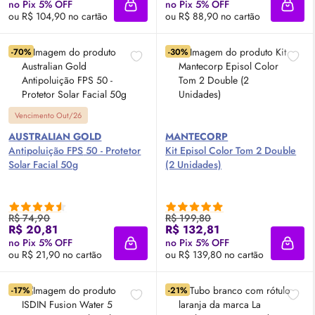
no Pix 5% OFF
no Pix 5% OFF
Adicionar à sacola
Adici
ou R$ 104,90 no cartão
ou R$ 88,90 no cartão
-70%
-30%
Vencimento Out/26
AUSTRALIAN GOLD
MANTECORP
Antipoluição
FPS
50 - Protetor
Kit Episol Color Tom 2 Double
Solar Facial 50g
(2 Unidades)
R$ 74,90
R$ 199,80
R$ 20,81
R$ 132,81
no Pix 5% OFF
no Pix 5% OFF
Adicionar à sacola
Adici
ou R$ 21,90 no cartão
ou R$ 139,80 no cartão
-17%
-21%