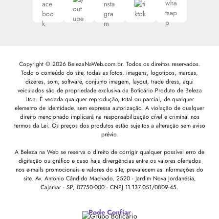
Copyright © 2026 BelezaNaWeb.com.br. Todos os direitos reservados.
Todo o conteúdo do site, todas as fotos, imagens, logotipos, marcas,
dizeres, som, software, conjunto imagem, layout, trade dress, aqui
veiculados são de propriedade exclusiva da Boticário Produto de Beleza
Ltda. É vedada qualquer reprodução, total ou parcial, de qualquer
elemento de identidade, sem expressa autorização. A violação de qualquer
direito mencionado implicará na responsabilização cível e criminal nos
termos da Lei. Os preços dos produtos estão sujeitos a alteração sem aviso
prévio.
A Beleza na Web se reserva o direito de corrigir qualquer possível erro de
digitação ou gráfico e caso haja divergências entre os valores ofertados
nos e-mails promocionais e valores do site, prevalecem as informações do
site.
Av. Antonio Cândido Machado, 2520 - Jardim Nova Jordanésia,
Cajamar - SP, 07750-000 -
CNPJ 11.137.051/0809-45.
Pode Confiar