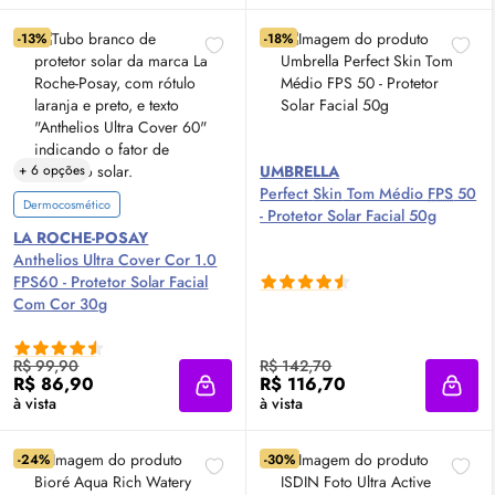
-13%
-18%
+ 6 opções
UMBRELLA
Perfect
Skin
Tom Médio
FPS
50
Dermocosmético
- Protetor Solar Facial 50g
LA ROCHE-POSAY
Anthelios Ultra Cover Cor 1.0
FPS60 - Protetor Solar Facial
Com Cor 30g
R$ 99,90
R$ 142,70
R$ 86,90
R$ 116,70
Adicionar à sacola
Adici
à vista
à vista
-24%
-30%