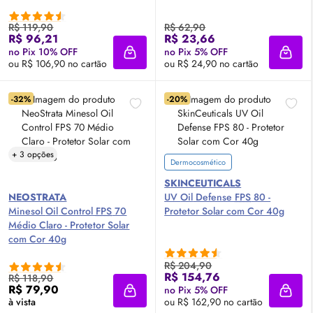
R$ 119,90
R$ 62,90
R$ 96,21
R$ 23,66
no Pix 10% OFF
no Pix 5% OFF
Adicionar à sacola
Adici
ou R$ 106,90 no cartão
ou R$ 24,90 no cartão
-32%
-20%
+ 3 opções
Dermocosmético
SKINCEUTICALS
NEOSTRATA
UV
Oil
Defense
FPS
80 -
Minesol
Oil
Control
FPS
70
Protetor Solar com Cor 40g
Médio Claro - Protetor Solar
com Cor 40g
R$ 204,90
R$ 154,76
R$ 118,90
R$ 79,90
no Pix 5% OFF
Adicionar à sacola
Adici
à vista
ou R$ 162,90 no cartão