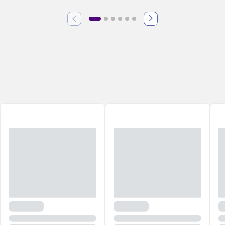
dermatologistas para que você continue com um rosto lindo e
radiante!
Veja aqui as opções disponíveis para atender as necessidades de
todos os tipos de pele e encontre o melhor protetor solar facial para
você!