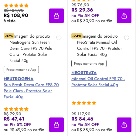
R$ 76,90
R$ 29,36
R$ 134,90
R$ 108,90
no Pix 5% OFF
Adicionar à sacola
Adici
à vista
ou R$ 30,90 no cartão
-37%
-24%
Preço menor no App
Preço menor no App
NEOSTRATA
NEUTROGENA
Minesol
Oil
Control
FPS
70 -
Sun Fresh Derm Care
FPS
70
Protetor Solar Facial 40g
Pele Clara - Protetor Solar
Facial 40g
R$ 79,90
R$ 117,90
R$ 47,41
R$ 84,46
no Pix 5% OFF
no Pix 5% OFF
Adicionar à sacola
Adici
ou R$ 49,90 no cartão
ou R$ 88,90 no cartão