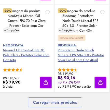
-32%
-20%
+ 3 opções
+ 3 opções
Vencimento Dez/26
NEOSTRATA
BIODERMA
Minesol
Oil
Control
FPS
70
Photoderm Nude Touch
Pele Clara - Protetor Solar com
Mineral
FPS
50+ 1.0 - Protetor
Cor 40g
Solar Facial com Cor 40ml
R$ 119,90
R$ 90,16
R$ 118,90
R$ 79,90
no Pix 5% OFF
Adicionar à sacola
Adici
à vista
ou R$ 94,90 no cartão
Carregar mais produtos