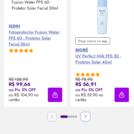
ISDIN
Fotoprotector Fusion Water
FPS
60 - Protetor Solar
Preço menor no App
Facial 50ml
BIORÉ
UV Perfect Milk
FPS
50 -
Protetor Solar 40ml
R$ 128,90
R$ 78,90
R$ 99,66
R$ 56,91
no Pix 5% OFF
no Pix 5% OFF
ou R$ 104,90 no
ou R$ 59,90 no
Adicionar à sacola
Adicio
cartão
cartão