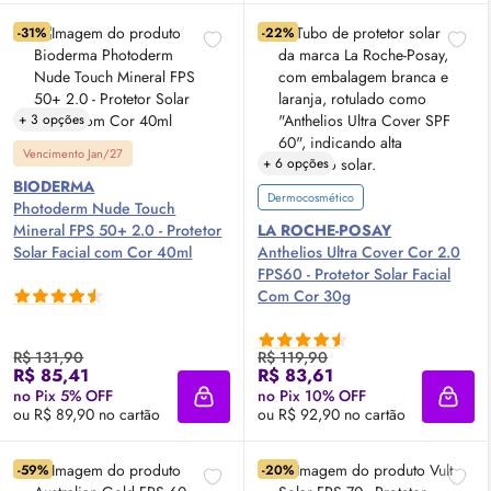
-31%
-22%
+ 3 opções
Vencimento Jan/27
+ 6 opções
BIODERMA
Dermocosmético
Photoderm Nude Touch
Mineral
FPS
50+ 2.0 - Protetor
LA ROCHE-POSAY
Solar Facial com Cor 40ml
Anthelios Ultra Cover Cor 2.0
FPS60 - Protetor Solar Facial
Com Cor 30g
R$ 131,90
R$ 119,90
R$ 85,41
R$ 83,61
no Pix 5% OFF
no Pix 10% OFF
Adicionar à sacola
Adici
ou R$ 89,90 no cartão
ou R$ 92,90 no cartão
-59%
-20%