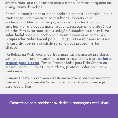
avermelhada, que se descasca com o tempo, às vezes chegando até
o surgimento de bolhas.
Porém, a exposição solar diária pode até parecer inofensiva, já que
muitas vezes não evidencia os resultados imediatos que
conhecemos. Mas com o tempo, a sua derme sofrerá com o
envelhecimento precoce, manchas, acne, ressecamento e até câncer
de pele. Para evitar tudo isso, a solução é simples: passe um
filtro
solar facial
todo dia, preferencialmente a cada duas horas. Já o
Bloqueador Solar Facial
possui um
FPS
alto e só deve ser usado
no caso de hipersensibilidade ao sol ou pós procedimentos
clínicos.
Na Beleza na Web você encontra a mais vasta gama de protetores
solares para o rosto, cosméticos e dermocosméticos e os
melhores
cremes para o rosto
. Temos Protetor Solar para Pele Oleosa ou
sensível, com SPF até 90, para atletas,
protetor solar com cor
e
muito mais.
Compre Protetor Solar para o rosto na Beleza na Web de melhores
marcas e
FPS
alto em até 6x sem juros no cartão e com entrega
para todo o Brasil.
Cadastre-se para receber novidades e promoções exclusivas