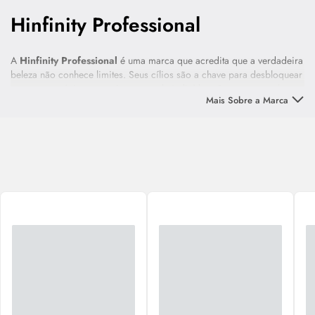
Hinfinity Professional
A
Hinfinity Professional
é uma marca que acredita que a verdadeira
beleza não conhece limites. Seus cílios são a chave para desbloquear
a expressão única que existe em cada indivíduo. Com uma ampla
Mais Sobre a Marca
gama de estilos e produtos de qualidade incomparável, a Hinfinity
Professional está comprometida em ajudar seus clientes a alcançar o
olhar que sempre sonharam.
Na
Hinfinity Professional,
eles compreendem que a beleza reside
nos detalhes. Os cílios são cuidadosamente projetados para atender
às necessidades dos clientes, oferecendo desde cílios naturais que
realçam a beleza do dia a dia até opções extravagantes que fazem
brilhar em ocasiões especiais. A equipe de especialistas em beleza
da marca está sempre pesquisando as últimas tendências para trazer
os produtos mais modernos e inovadores aos seus consumidores.