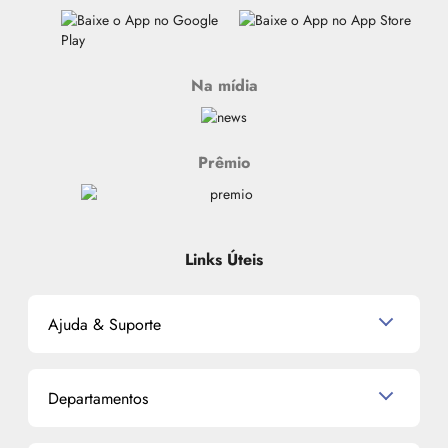
Na mídia
Prêmio
Links Úteis
Ajuda & Suporte
Relacionamento com o Cliente
Departamentos
Política de Devolução
Política de Privacidade