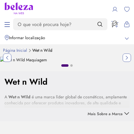
Informar localização
Página Inicial
Wet n Wild
Destaque
Wet n Wild
A
Wet n Wild
é uma marca líder global de cosméticos, amplamente
conhecida por oferecer produtos inovadores, de alta qualidade e
com preços acessíveis.
Mais Sobre a Marca
Fundada com o objetivo de tornar a beleza alcançável, conta com
uma ampla variedade de itens, indo desde maquiagens até fórmulas
desenvolvidas especialmente para tratar a pele. Ou seja, aqui é