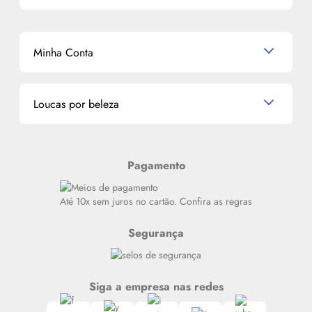
Perfumes Árabes
Cronograma Capilar
Mapa do Site
Shampoo
K-Beauty e J-Beauty
Dermocosméticos
Outlet
Mascavo
Cupom de Desconto
Nossas lojas
Minha Conta
La Vie Est Belle Lancôme
Quem somos
Miniaturas de Perfumes
Promoções de cupons
Dados Pessoais
Miniaturas de Produtos de Cabelo
Loucas por beleza
Meus endereços
Alterar Senha
Últimas
Meus Pedidos
Resenhas
Pagamento
Alto luxo
Siga nosso canal no Whatsapp
Até 10x sem juros no cartão. Confira as regras
Segurança
Siga a empresa nas redes