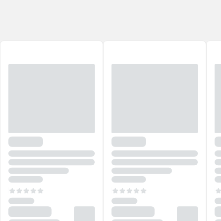
possível encontrar artigos perfeitos para auxiliar na sua
autoexpressão, inspirando o público a brincar com cores, texturas e
estilos únicos.
Quer obter a sua melhor versão? Explore as novidades de
Wet n
Wild
e conquiste
looks
por dentro das principais tendências do
momento. Você vai se surpreender!