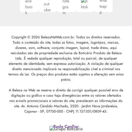
Copyright © 2026 BelezaNaWeb.com.br. Todos os direitos reservados.
Todo o conteúdo do site, todas as fotos, imagens, logotipos, marcas,
dizeres, som, software, conjunto imagem, layout, trade dress, aqui
veiculados são de propriedade exclusiva da Boticário Produto de Beleza
Ltda. É vedada qualquer reprodução, total ou parcial, de qualquer
elemento de identidade, sem expressa autorização. A violação de qualquer
direito mencionado implicará na responsabilização cível e criminal nos
termos da Lei. Os preços dos produtos estão sujeitos a alteração sem aviso
prévio.
A Beleza na Web se reserva o direito de corrigir qualquer possível erro de
digitação ou gráfico e caso haja divergências entre os valores ofertados
nos e-mails promocionais e valores do site, prevalecem as informações do
site.
Av. Antonio Cândido Machado, 2520 - Jardim Nova Jordanésia,
Cajamar - SP, 07750-000 -
CNPJ 11.137.051/0809-45.
Pode Confiar