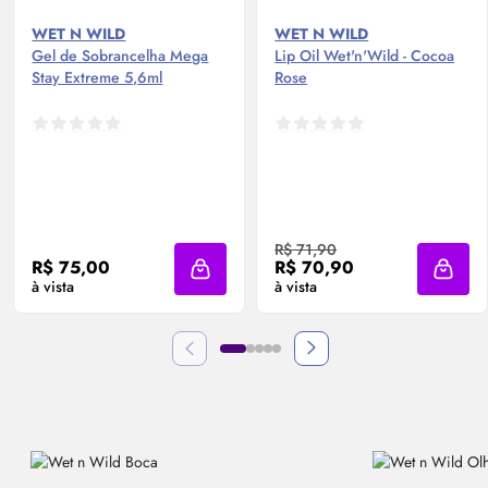
WET N WILD
WET N WILD
Gel de Sobrancelha Mega
Lip
Oil
Wet'n'Wild - Cocoa
Stay Extreme 5,6ml
Rose
R$ 71,90
R$ 75,00
R$ 70,90
Adicionar à sacola
Adicio
à vista
à vista