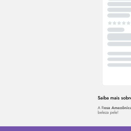
Saiba mais sob
A R
osa Amazônic
beleza pele!