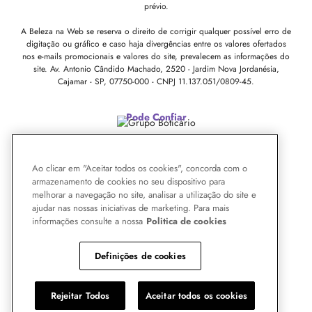
prévio.
A Beleza na Web se reserva o direito de corrigir qualquer possível erro de
digitação ou gráfico e caso haja divergências entre os valores ofertados
nos e-mails promocionais e valores do site, prevalecem as informações do
site.
Av. Antonio Cândido Machado, 2520 - Jardim Nova Jordanésia,
Cajamar - SP, 07750-000 -
CNPJ 11.137.051/0809-45.
Pode Confiar
Ao clicar em "Aceitar todos os cookies", concorda com o
armazenamento de cookies no seu dispositivo para
melhorar a navegação no site, analisar a utilização do site e
ajudar nas nossas iniciativas de marketing. Para mais
informações consulte a nossa
Politica de cookies
Definições de cookies
Rejeitar Todos
Aceitar todos os cookies