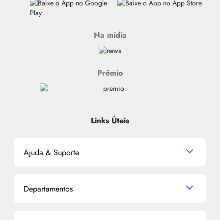
Na mídia
Prêmio
Links Úteis
Ajuda & Suporte
Relacionamento com o Cliente
Departamentos
Política de Devolução
Política de Privacidade
Produtos para Cabelo
Proteja-se Contra Fraudes