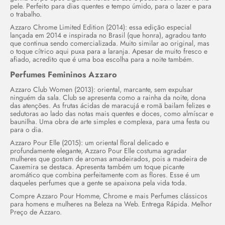
pele. Perfeito para dias quentes e tempo úmido, para o lazer e para
o trabalho.
Azzaro Chrome Limited Edition (2014): essa edição especial
lançada em 2014 e inspirada no Brasil (que honra), agradou tanto
que continua sendo comercializada. Muito similar ao original, mas
o toque cítrico aqui puxa para a laranja. Apesar de muito fresco e
afiado, acredito que é uma boa escolha para a noite também.
Perfumes Femininos Azzaro
Azzaro Club
Women
(2013): oriental, marcante, sem expulsar
ninguém da sala. Club se apresenta como a rainha da noite, dona
das atenções. As frutas ácidas de maracujá e romã bailam felizes e
sedutoras ao lado das notas mais quentes e doces, como almíscar e
baunilha. Uma obra de arte simples e complexa, para uma festa ou
para o dia.
Azzaro Pour Elle (2015): um oriental floral delicado e
profundamente elegante, Azzaro Pour Elle costuma agradar
mulheres que gostam de aromas amadeirados, pois a madeira de
Caxemira se destaca. Apresenta também um toque picante
aromático que combina perfeitamente com as flores. Esse é um
daqueles perfumes que a gente se apaixona pela vida toda.
Compre Azzaro Pour Homme, Chrome e mais Perfumes clássicos
para homens e mulheres na Beleza na Web. Entrega Rápida. Melhor
Preço de Azzaro.