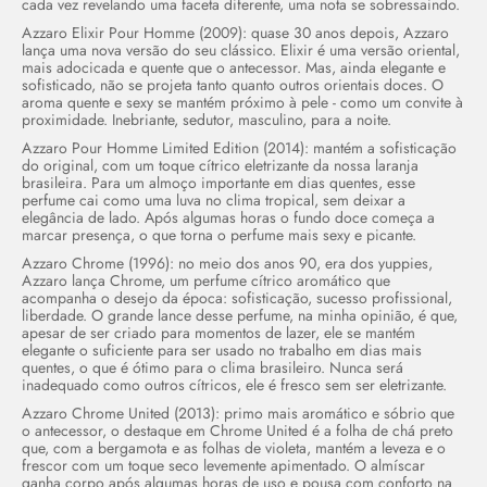
cada vez revelando uma faceta diferente, uma nota se sobressaindo.
Azzaro Elixir Pour Homme (2009): quase 30 anos depois, Azzaro
lança uma nova versão do seu clássico. Elixir é uma versão oriental,
mais adocicada e quente que o antecessor. Mas, ainda elegante e
sofisticado, não se projeta tanto quanto outros orientais doces. O
aroma quente e sexy se mantém próximo à pele - como um convite à
proximidade. Inebriante, sedutor, masculino, para a noite.
Azzaro Pour Homme Limited Edition (2014): mantém a sofisticação
do original, com um toque cítrico eletrizante da nossa laranja
brasileira. Para um almoço importante em dias quentes, esse
perfume cai como uma luva no clima tropical, sem deixar a
elegância de lado. Após algumas horas o fundo doce começa a
marcar presença, o que torna o perfume mais sexy e picante.
Azzaro Chrome (1996): no meio dos anos 90, era dos yuppies,
Azzaro lança Chrome, um perfume cítrico aromático que
acompanha o desejo da época: sofisticação, sucesso profissional,
liberdade. O grande lance desse perfume, na minha opinião, é que,
apesar de ser criado para momentos de lazer, ele se mantém
elegante o suficiente para ser usado no trabalho em dias mais
quentes, o que é ótimo para o clima brasileiro. Nunca será
inadequado como outros cítricos, ele é fresco sem ser eletrizante.
Azzaro Chrome United (2013): primo mais aromático e sóbrio que
o antecessor, o destaque em Chrome United é a folha de chá preto
que, com a bergamota e as folhas de violeta, mantém a leveza e o
frescor com um toque seco levemente apimentado. O almíscar
ganha corpo após algumas horas de uso e pousa com conforto na