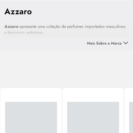
Azzaro
Azzaro
apresenta uma coleção de perfumes importados masculinos
e femininos sedutores.
Mais Sobre a Marca
A marca Azzaro foi criada à imagem e semelhança de seu fundador,
Loris Azzaro
. Nascido em Tunes, na Tunísia, ele soube conquistar a
juventude dos anos 60 com sua moda e perfumaria sexy.
Os
perfumes Azzaro
são um verdadeiro clássico. Azzaro Pour
Homme é um dos maiores sucessos de venda do mercado que
agrada homens de todas as idades.