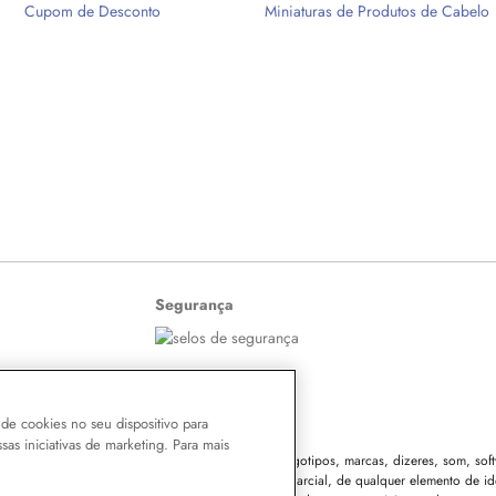
Cupom de Desconto
Miniaturas de Produtos de Cabelo
Segurança
de cookies no seu dispositivo para
ssas iniciativas de marketing. Para mais
 o conteúdo do site, todas as fotos, imagens, logotipos, marcas, dizeres, som, softw
eza Ltda. É vedada qualquer reprodução, total ou parcial, de qualquer elemento de id