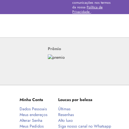
comunicações nos termos
da nossa
Política de
Privacidade
.
Prêmio
Minha Conta
Loucas por beleza
Dados Pessoais
Últimas
Meus endereços
Resenhas
Alterar Senha
Alto luxo
Meus Pedidos
Siga nosso canal no Whatsapp