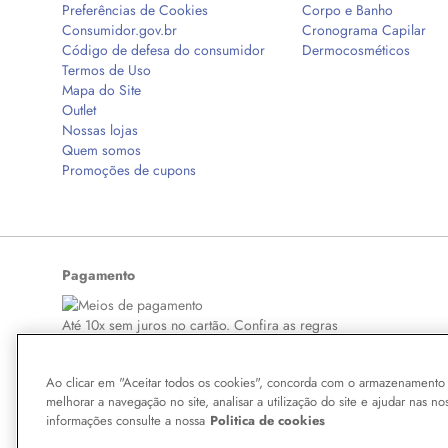
Preferências de Cookies
Corpo e Banho
Consumidor.gov.br
Cronograma Capilar
Código de defesa do consumidor
Dermocosméticos
Termos de Uso
Mapa do Site
Outlet
Nossas lojas
Quem somos
Promoções de cupons
Pagamento
Até 10x sem juros no cartão. Confira as regras
Ao clicar em "Aceitar todos os cookies", concorda com o armazenamento 
melhorar a navegação no site, analisar a utilização do site e ajudar nas no
Copyright © 2026 BelezaNaWeb.com.br. Todos os direitos reservados. Todo
informações consulte a nossa
Politica de cookies
aqui veiculados são de propriedade exclusiva da Boticário Produto de Bel