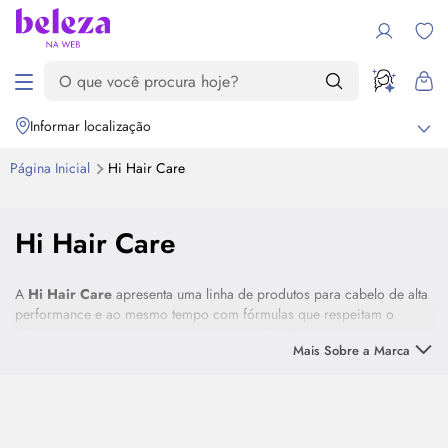
Informar localização
Página Inicial
Hi Hair Care
Destaque
Hi Hair Care
A
Hi Hair Care
apresenta uma linha de produtos para cabelo de alta
performance e ao mesmo tempo com fórmulas que respeitam o
planeta. A marca nasceu com a proposta de oferecer cosméticos
Mais Sobre a Marca
veganos,
cruelty free
e que incentivam a economia sustentável.
As formulações de
Hi Hair Hair Care
trazem matérias-primas
naturais, como o Cupuaçu, Murumuru, óleos vegetais e ativos bio e
nanotecnológicos que interagem de forma profunda no fio e