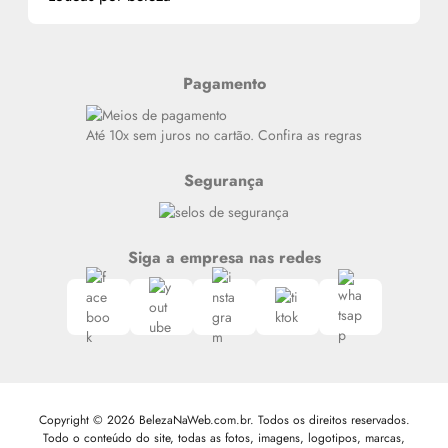
Alterar Senha
Últimas
Meus Pedidos
Resenhas
Pagamento
Alto luxo
Siga nosso canal no Whatsapp
Até 10x sem juros no cartão. Confira as regras
Segurança
Siga a empresa nas redes
Copyright © 2026 BelezaNaWeb.com.br. Todos os direitos reservados.
Todo o conteúdo do site, todas as fotos, imagens, logotipos, marcas,