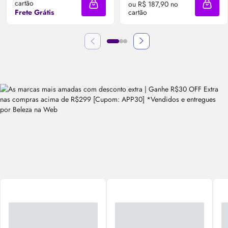
cartão
ou R$ 187,90 no
Adicionar à sacola
Adicio
Frete Grátis
cartão