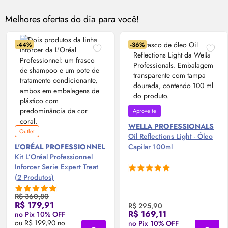
Melhores ofertas do dia para você!
-44%
-36%
Aproveite
WELLA PROFESSIONALS
Outlet
Oil
Reflections Light - Óleo
L'ORÉAL PROFESSIONNEL
Capilar 100ml
Kit L’Oréal Professionnel
Inforcer Serie Expert Treat
(2 Produtos)
R$ 360,80
R$ 179,91
R$ 295,90
R$ 169,11
no Pix 10% OFF
ou R$ 199,90 no
no Pix 10% OFF