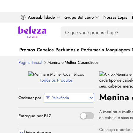
Acessibilidade
Grupo Boticário
Nossas Lojas
Promos
Cabelos
Perfumes e Perfumaria
Maquiagem
Página Inicial
Menina e Mulher Cosméticos
Todos os Produtos
Menina 
Ordenar por
A
Menina e Mulhe
Use o espaço ou Enter para al
Entregue por BLZ
de cabelo e suas n
Conheça o poder 
Maquiagem