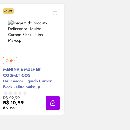
-63%
Outlet
MENINA E MULHER
COSMÉTICOS
Delineador Liquido Carbon
Black - Nina Makeup
Compre Agora ❯
R$ 29,99
R$ 10,99
Adicionar à sacola
à vista