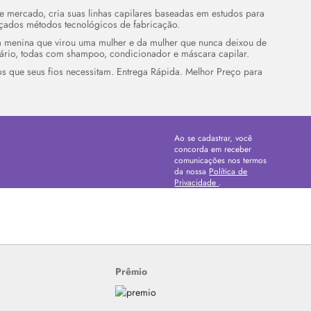
mercado, cria suas linhas capilares baseadas em estudos para
çados métodos tecnológicos de fabricação.
a menina que virou uma mulher e da mulher que nunca deixou de
iário, todas com shampoo, condicionador e máscara capilar.
 que seus fios necessitam. Entrega Rápida. Melhor Preço para
Ao se cadastrar, você
concorda em receber
comunicações nos termos
da nossa
Política de
Privacidade
.
Prêmio