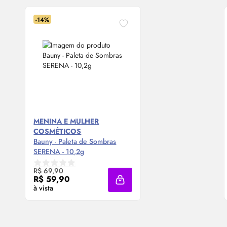
-14%
MENINA E MULHER
COSMÉTICOS
Bauny - Paleta de Sombras
SERENA - 10,2g
Compre Agora ❯
R$ 69,90
R$ 59,90
Adicionar à sacola
à vista