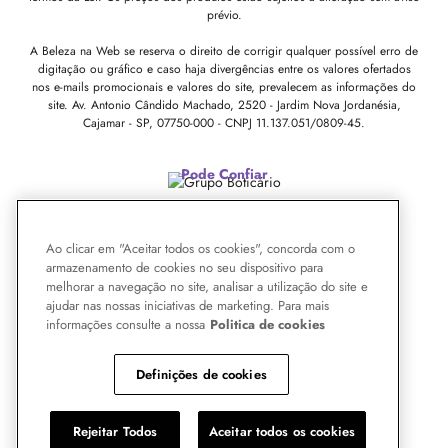
prévio.
A Beleza na Web se reserva o direito de corrigir qualquer possível erro de
digitação ou gráfico e caso haja divergências entre os valores ofertados
nos e-mails promocionais e valores do site, prevalecem as informações do
site.
Av. Antonio Cândido Machado, 2520 - Jardim Nova Jordanésia,
Cajamar - SP, 07750-000 -
CNPJ 11.137.051/0809-45.
Pode Confiar
Ao clicar em "Aceitar todos os cookies", concorda com o
armazenamento de cookies no seu dispositivo para
melhorar a navegação no site, analisar a utilização do site e
ajudar nas nossas iniciativas de marketing. Para mais
informações consulte a nossa
Politica de cookies
Definições de cookies
Rejeitar Todos
Aceitar todos os cookies