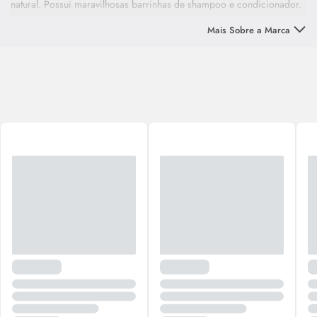
natural. Possui maravilhosas barrinhas de shampoo e condicionador.
a Div tem como missão trazer beleza, autocuidado e bem-estar de
Mais Sobre a Marca
forma prática, inovadora e sustentável.
O objetivo da
Div
Cosmetics
é ser referência na promoção de beleza
e autocuidado aliados à sustentabilidade, visando a melhor
experiência para nossos clientes e sociedade.