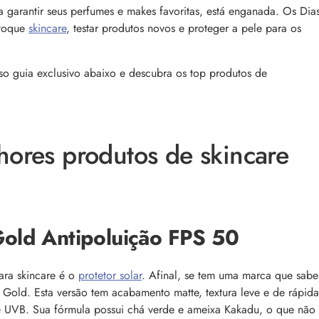
comum, e a boa notícia é que é possível tra
o barbeiro
 garantir seus perfumes e makes favoritas, está enganada. Os Dia
minimizá-lo. Descubra como, aqui!
stoque
skincare
, testar produtos novos e proteger a pele para os
so guia exclusivo abaixo e descubra os top produtos de
hores produtos de skincare
 a tecnologia e como ela
Lançamentos da semana
cabelo
As últimas novidades e lançamentos de bel
aração profunda, entenda
que desembarcaram no site nesta semana.
e nos cabelos danificados e
aqui e confira!
tecnologia na rotina
 Gold Antipoluição FPS 50
ara skincare é o
protetor solar
. Afinal, se tem uma marca que sabe
 Gold. Esta versão tem acabamento matte, textura leve e de rápida
e UVB. Sua fórmula possui chá verde e ameixa Kakadu, o que não