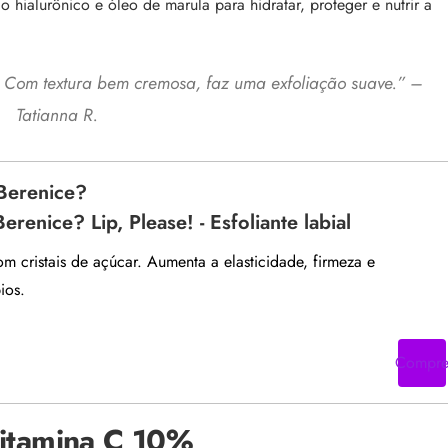
 hialurônico e óleo de marula para hidratar, proteger e nutrir a
 Com textura bem cremosa, faz uma exfoliação suave.” –
Tatianna R.
Berenice?
renice? Lip, Please! - Esfoliante labial
com cristais de açúcar. Aumenta a elasticidade, firmeza e
ios.
Compr
Vitamina C 10%