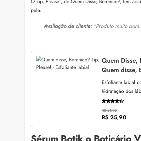
O Lip, Please!, de Quem Disse, Berenice?, tem ácido
pele.
Avaliação de cliente:
“Produto muito bom.
Quem Disse, 
Quem disse, Be
Esfoliante labial 
hidratação dos láb
R$ 51,90
R$ 25,90
Sérum Botik o Boticário 