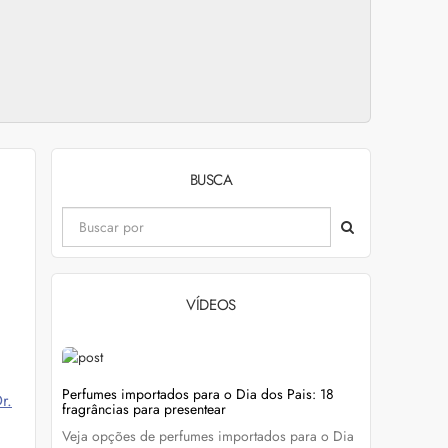
BUSCA
VÍDEOS
evitar
Perfumes importados para o Dia dos Pais: 18
Wella Colo
r.
fragrâncias para presentear
cabelo colo
Veja opções de perfumes importados para o Dia
Descubra c