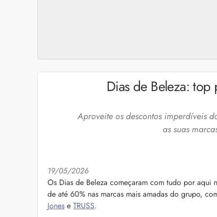
Dias de Beleza: top 
Aproveite os descontos imperdíveis d
as suas marcas
19/05/2026
Os Dias de Beleza começaram com tudo por aqui na
Cuidados com a barb
de até 60% nas marcas mais amadas do grupo, c
O expert Willy Moral
Jones
e
TRUSS
.
barba para você inclu