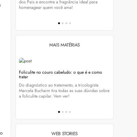
tá-lo e
dos Pais e encontre a fragrância ideal para
preservar a
s
homenagear quem você ama!
brilho dos
MAIS MATÉRIAS
Foliculite no couro cabeludo: o que é e como
Foliculite:
tratar
eza
Apesar de 
Do diagnóstico ao tratamento, a tricologista
 Clique
pode traze
Marcela Buchaim tira todas as suas dúvidas sobre
la com essa
a foliculite capilar. Vem ver!
 o
WEB STORIES