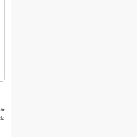
e
tir
 do