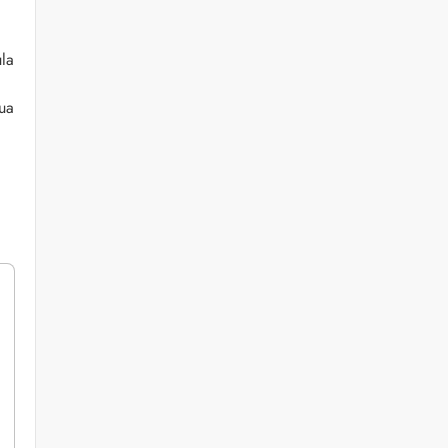
la
ua