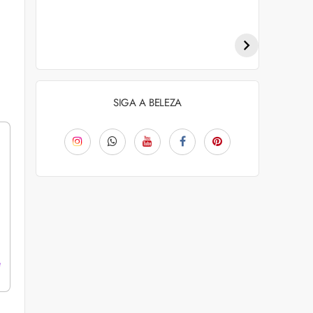
Penteados para
Tendências de
academia: dicas e
coloração capilar
inspiraçõess
para 2026
SIGA A BELEZA
e