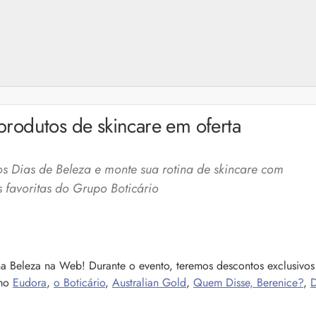
produtos de skincare em oferta
os Dias de Beleza e monte sua rotina de skincare com
 favoritas do Grupo Boticário
 Beleza na Web! Durante o evento, teremos descontos exclusivos
a: 4 dicas e produtos
Queda de cabelo masculina: causas, como 
omo
Eudora
,
o Boticário
,
Australian Gold
,
Quem Disse, Berenice?
,
D
e mais
es revela 5 cuidados com a
A queda de cabelo masculina é um quadro
ir no dia a dia. Veja quais