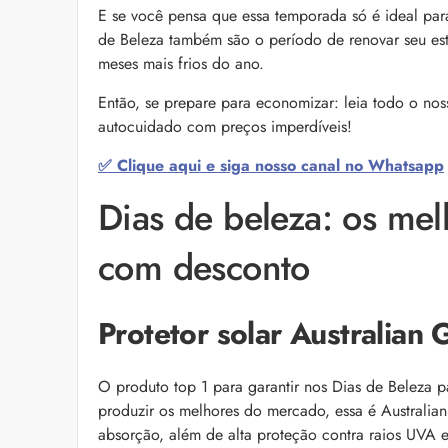
as recomendações d
E se você pensa que essa temporada só é ideal para
de Beleza também são o período de renovar seu e
meses mais frios do ano.
Então, se prepare para economizar: leia todo o nos
autocuidado com preços imperdíveis!
✅ Clique aqui e siga nosso canal no Whatsapp
Dias de beleza: os mel
Bond Repair: o que é
com desconto
reverte os danos do 
Com proposta de rep
como Bond Repair ag
saiba como incluir a 
Protetor solar Australian
O produto top 1 para garantir nos Dias de Beleza p
produzir os melhores do mercado, essa é Australian
absorção, além de alta proteção contra raios UVA 