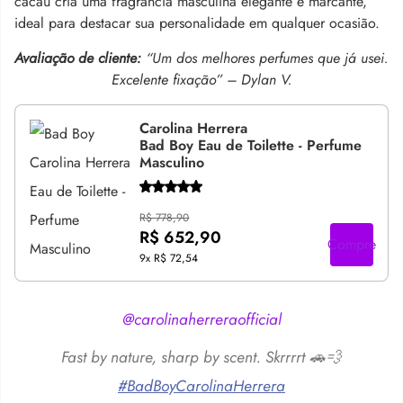
cacau cria uma fragrância masculina elegante e marcante,
ideal para destacar sua personalidade em qualquer ocasião.
Avaliação de cliente:
“Um dos melhores perfumes que já usei.
Excelente fixação” – Dylan V.
Carolina Herrera
Bad Boy Eau de Toilette - Perfume
Masculino
R$ 778,90
R$ 652,90
Compre
9x
R$ 72,54
@carolinaherreraofficial
Fast by nature, sharp by scent. Skrrrrt 🚗💨
#BadBoyCarolinaHerrera