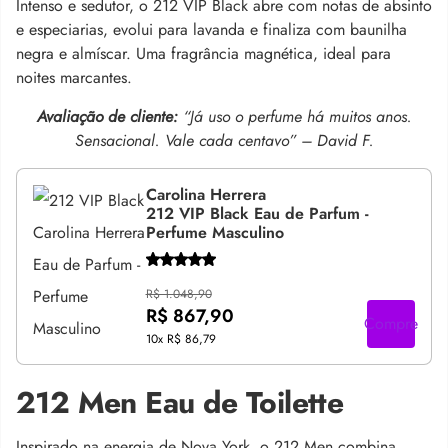
Intenso e sedutor, o 212 VIP Black abre com notas de absinto
e especiarias, evolui para lavanda e finaliza com baunilha
negra e almíscar. Uma fragrância magnética, ideal para
noites marcantes.
Avaliação de cliente:
“Já uso o perfume há muitos anos.
Sensacional. Vale cada centavo” – David F.
Carolina Herrera
212 VIP Black Eau de Parfum -
Perfume Masculino
R$ 1.048,90
R$ 867,90
Compre
10x
R$ 86,79
212 Men Eau de Toilette
Inspirado na energia de Nova York, o 212 Men combina