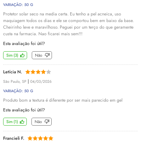
VARIAÇÃO: 50 G
Protetor solar seco na media certa. Eu tenho a pel acneica, uso
maquiagem todos os dias e ele se comportou bem em baixo da base.
Cheirinho leve e maravilhoso. Peguei por um terço do que geramente
custa na farmacia. Nao ficarei mais sem!!!
Esta avaliação foi útil?
Sim
(
3
)
Não
Letícia N.
|
São Paulo, SP
04/03/2026
VARIAÇÃO: 50 G
Produto bom a textura é diferente por ser mais parecido em gel
Esta avaliação foi útil?
Sim
(
1
)
Não
Francieli F.