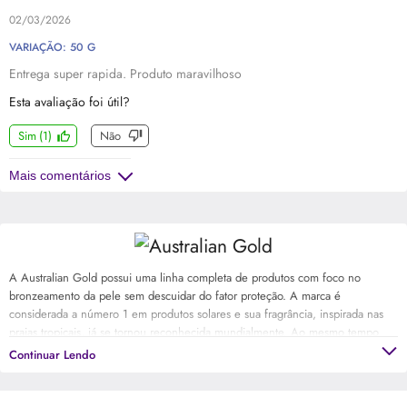
02/03/2026
VARIAÇÃO: 50 G
Entrega super rapida. Produto maravilhoso
Esta avaliação foi útil?
Sim
(
1
)
Não
Mais comentários
A Australian Gold possui uma linha completa de produtos com foco no
bronzeamento da pele sem descuidar do fator proteção. A marca é
considerada a número 1 em produtos solares e sua fragrância, inspirada nas
praias tropicais, já se tornou reconhecida mundialmente. Ao mesmo tempo
que protegem, os produtos da Australian Gold hidratam e nutrem a pele além
Continuar Lendo
de combater o seu envelhecimento precoce. Não deixe de conferir os
sucessos para aceleração do bronzeado Accelerator, Intensifier e Velocity.