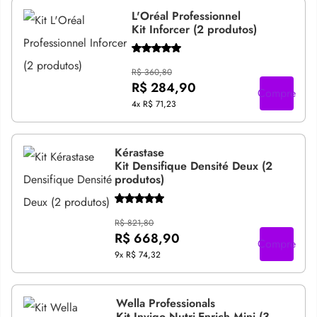
L'Oréal Professionnel
Kit Inforcer (2 produtos)
R$ 360,80
R$ 284,90
Compre
4x
R$ 71,23
Kérastase
Kit Densifique Densité Deux (2
produtos)
R$ 821,80
R$ 668,90
Compre
9x
R$ 74,32
Wella Professionals
Kit Invigo Nutri-Enrich Mini (3