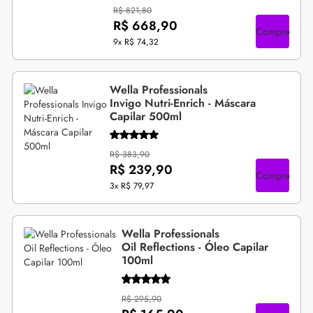
R$ 821,80
R$ 668,90
Compre
9x
R$ 74,32
Wella Professionals
Invigo Nutri-Enrich - Máscara
Capilar 500ml
R$ 383,90
R$ 239,90
Compre
3x
R$ 79,97
Wella Professionals
Oil Reflections - Óleo Capilar
100ml
R$ 295,90