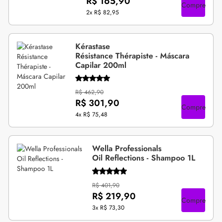
R$ 165,90
Compre
2x
R$ 82,95
Kérastase
Résistance Thérapiste - Máscara
Capilar 200ml
R$ 462,90
R$ 301,90
Compre
4x
R$ 75,48
Wella Professionals
Oil Reflections - Shampoo 1L
R$ 401,90
R$ 219,90
Compre
3x
R$ 73,30