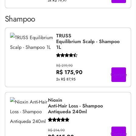
3x
R$ 79,97
Shampoo
TRUSS
Equilibrium Scalp - Shampoo
1L
R$ 219,90
R$ 175,90
Compre
2x
R$ 87,95
Nioxin
Anti-Hair Loss - Shampoo
Antiqueda 240ml
R$ 214,90
Compre