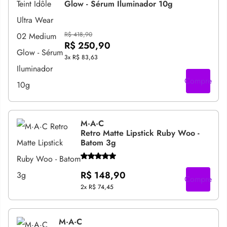
Glow - Sérum Iluminador 10g
R$ 418,90
R$ 250,90
3x
R$ 83,63
Compre
M·A·C
Retro Matte Lipstick Ruby Woo -
Batom 3g
R$ 148,90
Compre
2x
R$ 74,45
M·A·C