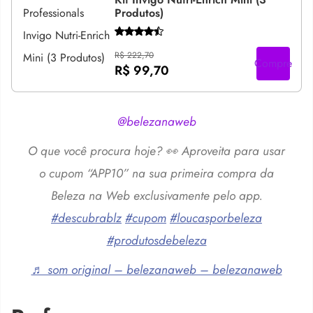
Produtos)
R$ 222,70
Compre
R$ 99,70
@belezanaweb
O que você procura hoje? 👀 Aproveita para usar
o cupom “APP10” na sua primeira compra da
Beleza na Web exclusivamente pelo app.
#descubrablz
#cupom
#loucasporbeleza
#produtosdebeleza
♬ som original – belezanaweb – belezanaweb