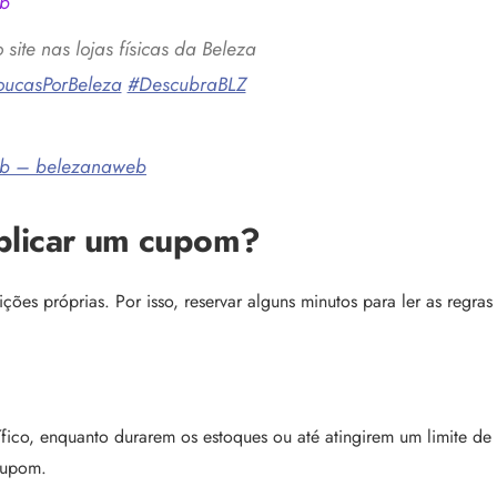
b
ite nas lojas físicas da Beleza
oucasPorBeleza
#DescubraBLZ
eb – belezanaweb
aplicar um cupom?
ções próprias. Por isso, reservar alguns minutos para ler as regr
o, enquanto durarem os estoques ou até atingirem um limite de ut
cupom.