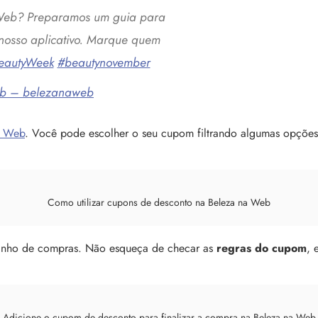
 Web? Preparamos um guia para
 nosso aplicativo. Marque quem
eautyWeek
#beautynovember
eb – belezanaweb
a Web
.
Você pode escolher o seu cupom filtrando algumas opçõe
Como utilizar cupons de desconto na Beleza na Web
rrinho de compras. Não esqueça de checar as
regras do cupom
, 
Adicione o cupom de desconto para finalizar a compra na Beleza na Web