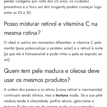
perder colágeno por volta dos 25 anos, os cuidados
preventivos e o foco em skin longevity podem começar logo
entre os 25 e 30.
Posso misturar retinol e vitamina C na
mesma rotina?
O ideal é usá-los em momentos diferentes: a vitamina C pela
manhã (para potencializar o protetor solar) e o retinol à noite
(já que ele é fotossensível e pode irritar a pele se exposto ao
sol).
Quem tem pele madura e oleosa deve
usar os mesmos produtos?
A ordem dos passos e os ativos (como retinol e niacinamida)
continuam sendo ótimos, mas a
textura
muda. Se a sua pele
madura tende à oleosidade, prefira séruns, géis-creme e
texturas
fluidas
em vez de cremes muito ricos e pesados.