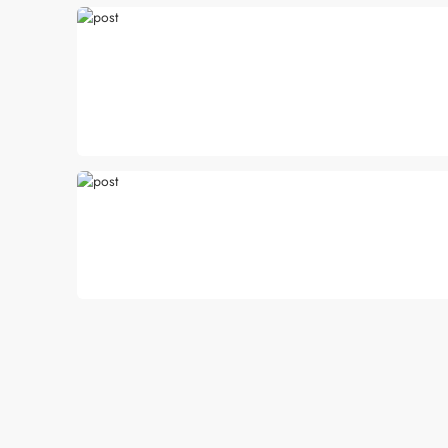
Cuidados com a barb
O expert Willy Moral
barba para você inclu
as recomendações d