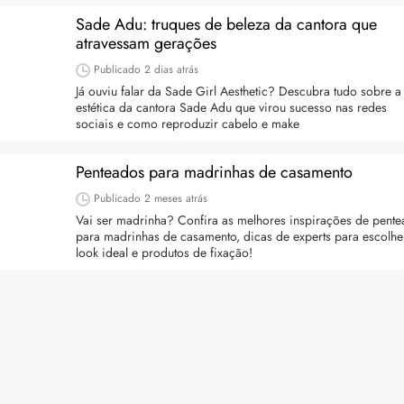
Sade Adu: truques de beleza da cantora que
atravessam gerações
Publicado
2 dias atrás
Já ouviu falar da Sade Girl Aesthetic? Descubra tudo sobre a
estética da cantora Sade Adu que virou sucesso nas redes
sociais e como reproduzir cabelo e make
Penteados para madrinhas de casamento
a: 4 dicas e produtos
Queda de cabelo masculina: causas, como 
Publicado
2 meses atrás
e mais
es revela 5 cuidados com a
Vai ser madrinha? Confira as melhores inspirações de pent
A queda de cabelo masculina é um quadro
ir no dia a dia. Veja quais
para madrinhas de casamento, dicas de experts para escolhe
comum, e a boa notícia é que é possível tra
o barbeiro
look ideal e produtos de fixação!
minimizá-lo. Descubra como, aqui!