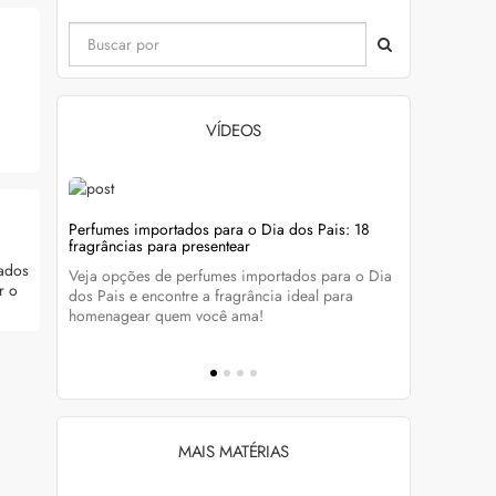
VÍDEOS
evitar
Perfumes importados para o Dia dos Pais: 18
Wella Colo
fragrâncias para presentear
cabelo colo
eados
Veja opções de perfumes importados para o Dia
Descubra c
r o
tá-lo e
dos Pais e encontre a fragrância ideal para
preservar a
homenagear quem você ama!
brilho dos
MAIS MATÉRIAS