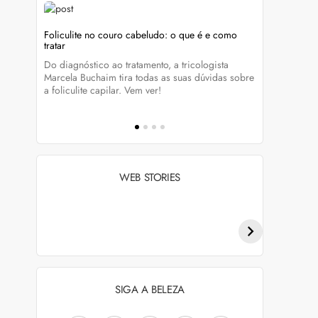
Foliculite no couro cabeludo: o que é e como
Foliculite:
tratar
eza
Apesar de 
Do diagnóstico ao tratamento, a tricologista
 Clique
pode traze
Marcela Buchaim tira todas as suas dúvidas sobre
la com essa
a foliculite capilar. Vem ver!
WEB STORIES
Penteados para
Tendências de
academia: dicas e
coloração capilar
inspiraçõess
para 2026
SIGA A BELEZA