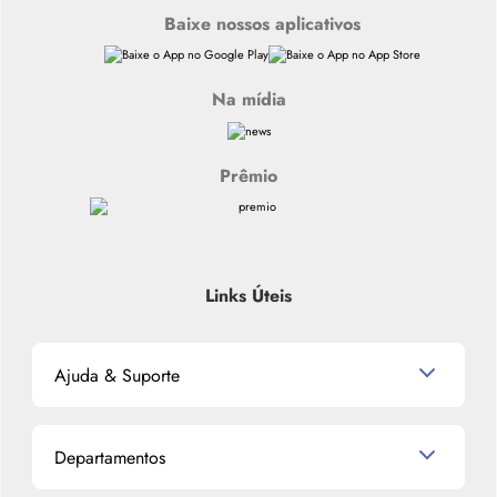
Baixe nossos aplicativos
Na mídia
Prêmio
Links Úteis
Ajuda & Suporte
Relacionamento com o Cliente
Departamentos
Política de Devolução
Política de Privacidade