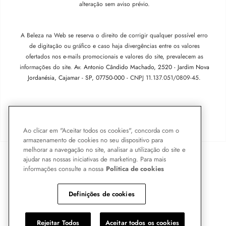
alteração sem aviso prévio.
A Beleza na Web se reserva o direito de corrigir qualquer possível erro
de digitação ou gráfico e caso haja divergências entre os valores
ofertados nos e-mails promocionais e valores do site, prevalecem as
informações do site.
Av. Antonio Cândido Machado, 2520 - Jardim Nova
Jordanésia, Cajamar - SP, 07750-000 -
CNPJ 11.137.051/0809-45.
Pode Confiar
Ao clicar em "Aceitar todos os cookies", concorda com o
armazenamento de cookies no seu dispositivo para
melhorar a navegação no site, analisar a utilização do site e
ajudar nas nossas iniciativas de marketing. Para mais
informações consulte a nossa
Politica de cookies
Definições de cookies
Rejeitar Todos
Aceitar todos os cookies