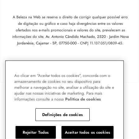
A Beleza na Web se reserva o direito de corrigir qualquer possível erro
de digitação ou gráfico e caso haja divergências entre os valores
ofertados nos e-mails promocionais e valores do site, prevalecem as
informações do site.
Av. Antonio Cândido Machado, 2520 - Jardim Nova
Jordanésia, Cajamar - SP, 07750-000 -
CNPJ 11.137.051/0809-45.
Pode Confiar
Ao clicar em "Aceitar todos os cookies", concorda com o
armazenamento de cookies no seu dispositivo para
melhorar a navegação no site, analisar a utilização do site e
ajudar nas nossas iniciativas de marketing. Para mais
informações consulte a nossa
Politica de cookies
Definições de cookies
Rejeitar Todos
Aceitar todos os cookies