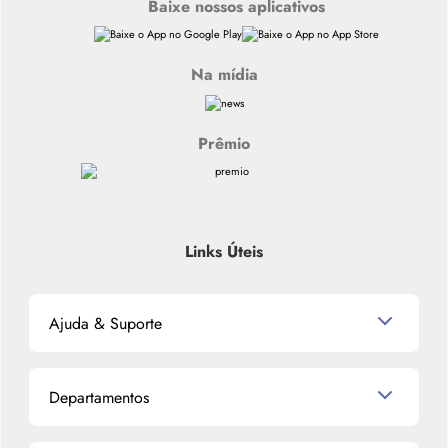
Baixe nossos aplicativos
Na mídia
Prêmio
Links Úteis
Ajuda & Suporte
Relacionamento com o Cliente
Departamentos
Política de Devolução
Política de Privacidade
Produtos para Cabelo